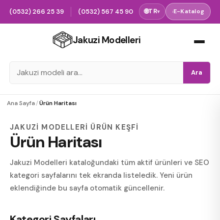
(0532) 266 25 39
(0532) 567 45 90
🌐
TR
›
E-Katalog
▾
Jakuzi Modelleri
Ara
Ana Sayfa
/
Ürün Haritası
JAKUZI MODELLERI ÜRÜN KEŞFI
Ürün Haritası
Jakuzi Modelleri kataloğundaki tüm aktif ürünleri ve SEO
kategori sayfalarını tek ekranda listeledik. Yeni ürün
eklendiğinde bu sayfa otomatik güncellenir.
Kategori Sayfaları