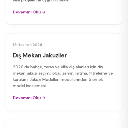
villa projelerine uygun örnekler.
Devamını Oku →
DIŞ MEKAN JAKUZILER
19 Haziran 2026
Dış Mekan Jakuziler
2026’da bahçe, teras ve villa dış alanları için dış
mekan jakuzi seçimi: ölçü, zemin, ısıtma, filtreleme ve
kurulum. Jakuzi Modelleri modellerinden 5 örnek
model incelemesi.
Devamını Oku →
2026 JAKUZI FIYATLARI