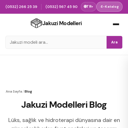
(0532) 266 25 39
(0532) 567 45 90
🌐
TR
›
E-Katalog
▾
Jakuzi Modelleri
Ara
Ana Sayfa
/
Blog
Jakuzi Modelleri Blog
Lüks, sağlık ve hidroterapi dünyasına dair en