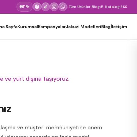
🌐
TR
›
Tüm Ürünler
›
Blog
›
E-Katalog
›
SSS
▾
na Sayfa
Kurumsal
Kampanyalar
Jakuzi Modelleri
Blog
İletişim
ne ve yurt dışına taşıyoruz.
mız
kalaşma ve müşteri memnuniyetine önem