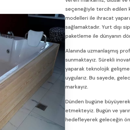
veren markamız, ulusal ve 
seçeneğiyle tercih edilen k
modelleri ile ihracat yap
sağlamaktadır. Yurt dışı sip
paketleme ile dünyanın dört
Alanında uzmanlaşmış profe
sunmaktayız. Sürekli inovat
yaparak teknolojik gelişme
uygularız. Bu sayede, gelec
markayız.
Dünden bugüne büyüyerek
etmekteyiz. Bugün ve yarın
hedefleyerek geleceğin önc