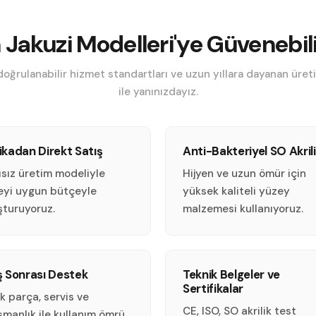
Jakuzi Modelleri'ye Güvenebili
, doğrulanabilir hizmet standartları ve uzun yıllara dayanan üre
ile yanınızdayız.
ikadan Direkt Satış
Anti-Bakteriyel SO Akril
ısız üretim modeliyle
Hijyen ve uzun ömür için
teyi uygun bütçeyle
yüksek kaliteli yüzey
şturuyoruz.
malzemesi kullanıyoruz.
ş Sonrası Destek
Teknik Belgeler ve
Sertifikalar
k parça, servis ve
CE, ISO, SO akrilik test
şmanlık ile kullanım ömrü