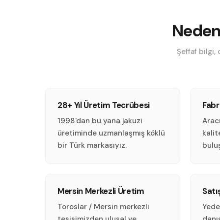
Neden 
Şeffaf bilgi
28+ Yıl Üretim Tecrübesi
Fabr
1998'dan bu yana jakuzi
Arac
üretiminde uzmanlaşmış köklü
kali
bir Türk markasıyız.
bulu
Mersin Merkezli Üretim
Satı
Toroslar / Mersin merkezli
Yede
tesisimizden ulusal ve
danı