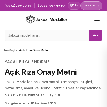
(0532) 266 25 39
(0532) 567 45 90
🌐
TR
›
E-Katalog
▾
Jakuzi Modelleri
Ara
Ana Sayfa
/
Açık Rıza Onay Metni
YASAL BILGILENDIRME
Açık Rıza Onay Metni
Jakuzi Modelleri açık rıza metni; kampanya iletişimi,
pazarlama, analiz ve üçüncü taraf hizmetler kapsamında
kişisel veri işleme onayını açıklar.
Son güncelleme:
10 Haziran 2026