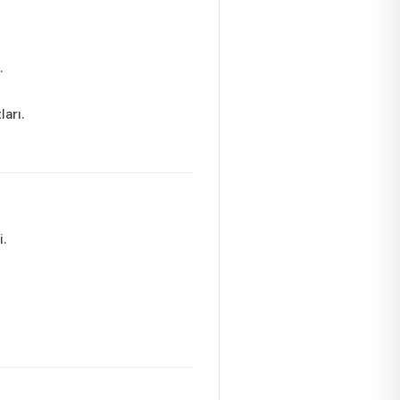
.
ları.
i.