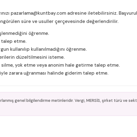
ınızı
pazarlama@kuntbay.com
adresine iletebilirsiniz. Başvuru
ngörülen süre ve usuller çerçevesinde değerlendirilir.
p işlenmediğini öğrenme.
i talep etme.
un kullanılıp kullanılmadığını öğrenme.
erilerin düzeltilmesini isteme.
 silme, yok etme veya anonim hale getirme talep etme.
iyle zarara uğranması halinde giderim talep etme.
ırlanmış genel bilgilendirme metinleridir. Vergi, MERSİS, şirket türü ve sekt