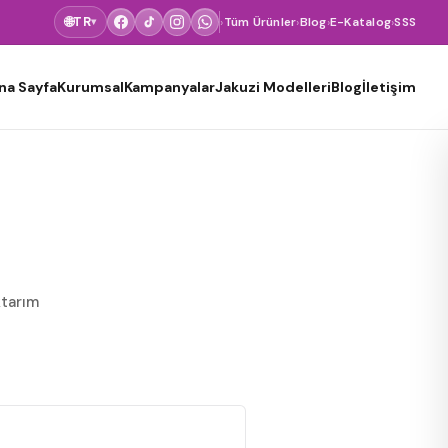
🌐
TR
›
Tüm Ürünler
›
Blog
›
E-Katalog
›
SSS
▾
na Sayfa
Kurumsal
Kampanyalar
Jakuzi Modelleri
Blog
İletişim
ktarım