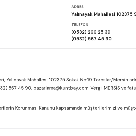
ADRES
Yalınayak Mahallesi 102375 
TELEFON
(0532) 266 25 39
(0532) 567 45 90
ri, Yalınayak Mahallesi 102375 Sokak No:19 Toroslar/Mersin adr
0532) 567 45 90,
pazarlama@kuntbay.com
. Vergi, MERSİS ve fatur
Verilerin Korunması Kanunu kapsamında müşterilerimizi ve müşte