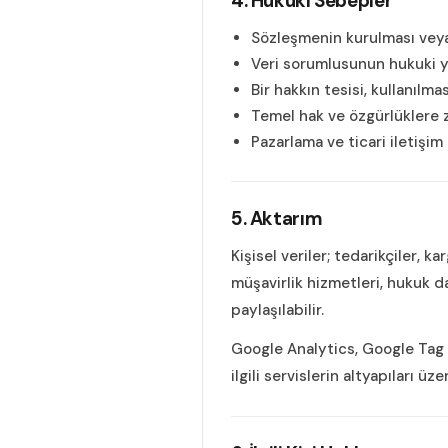
4. Hukuki Sebepler
Sözleşmenin kurulması veya i
Veri sorumlusunun hukuki y
Bir hakkın tesisi, kullanılm
Temel hak ve özgürlüklere
Pazarlama ve ticari iletişim 
5. Aktarım
Kişisel veriler; tedarikçiler, k
müşavirlik hizmetleri, hukuk dan
paylaşılabilir.
Google Analytics, Google Tag M
ilgili servislerin altyapıları üze