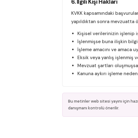
6. İlgili Kişi Hakları
KVKK kapsamındaki başvurular
yapıldıktan sonra mevzuatta ö
Kişisel verilerinizin işleni
İşlenmişse buna ilişkin bilg
İşleme amacını ve amaca uyg
Eksik veya yanlış işlenmiş v
Mevzuat şartları oluşmuşsa
Kanuna aykırı işleme neden
Bu metinler web sitesi yayını için haz
danışmanı kontrolü önerilir.