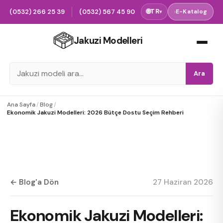
(0532) 266 25 39
(0532) 567 45 90
🌐
TR
›
E-Katalog
▾
Jakuzi Modelleri
Ara
Ana Sayfa
/
Blog
/
Ekonomik Jakuzi Modelleri: 2026 Bütçe Dostu Seçim Rehberi
← Blog'a Dön
27 Haziran 2026
Ekonomik Jakuzi Modelleri: