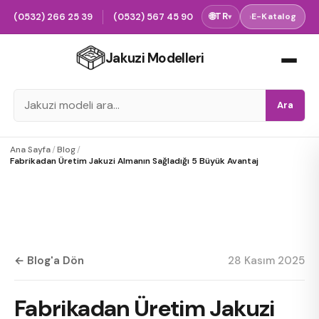
(0532) 266 25 39
(0532) 567 45 90
🌐
TR
›
E-Katalog
▾
Jakuzi Modelleri
Ara
Ana Sayfa
/
Blog
/
Fabrikadan Üretim Jakuzi Almanın Sağladığı 5 Büyük Avantaj
← Blog'a Dön
28 Kasım 2025
Fabrikadan Üretim Jakuzi