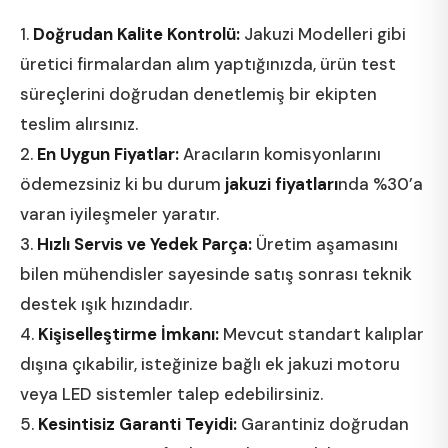
1.
Doğrudan Kalite Kontrolü:
Jakuzi Modelleri gibi
üretici firmalardan alım yaptığınızda, ürün test
süreçlerini doğrudan denetlemiş bir ekipten
teslim alırsınız.
2.
En Uygun Fiyatlar:
Aracıların komisyonlarını
ödemezsiniz ki bu durum
jakuzi fiyatları
nda %30’a
varan iyileşmeler yaratır.
3.
Hızlı Servis ve Yedek Parça:
Üretim aşamasını
bilen mühendisler sayesinde satış sonrası teknik
destek ışık hızındadır.
4.
Kişiselleştirme İmkanı:
Mevcut standart kalıplar
dışına çıkabilir, isteğinize bağlı ek jakuzi motoru
veya LED sistemler talep edebilirsiniz.
5.
Kesintisiz Garanti Teyidi:
Garantiniz doğrudan