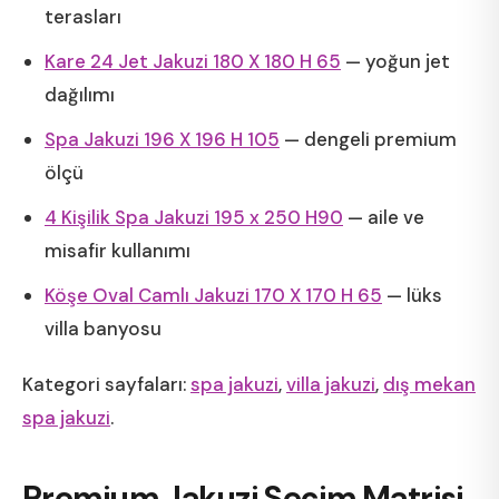
terasları
Kare 24 Jet Jakuzi 180 X 180 H 65
— yoğun jet
dağılımı
Spa Jakuzi 196 X 196 H 105
— dengeli premium
ölçü
4 Kişilik Spa Jakuzi 195 x 250 H90
— aile ve
misafir kullanımı
Köşe Oval Camlı Jakuzi 170 X 170 H 65
— lüks
villa banyosu
Kategori sayfaları:
spa jakuzi
,
villa jakuzi
,
dış mekan
spa jakuzi
.
Premium Jakuzi Seçim Matrisi