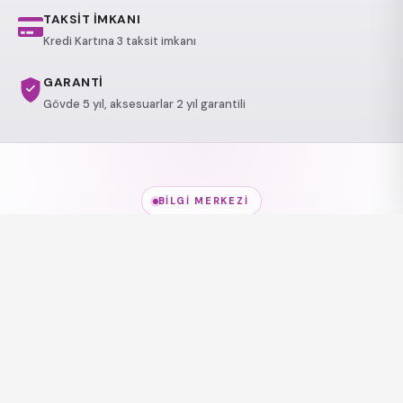
TAKSİT İMKANI
Kredi Kartına 3 taksit imkanı
GARANTİ
Gövde 5 yıl, aksesuarlar 2 yıl garantili
BILGI MERKEZI
Jakuzi Modelleri
hakkında
her şey
Modeller, kullanım alanları ve sağlık etkileri — kısa
rehberlerle keşfedin.
Jakuzi Modelleri
Jakuzi Modelleri
Lüks Jakuzi
Sağlı