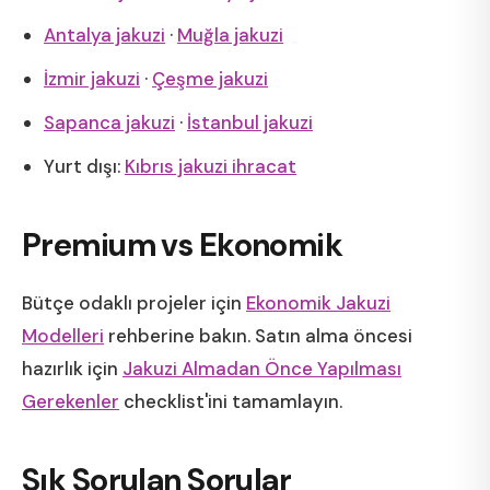
Antalya jakuzi
·
Muğla jakuzi
İzmir jakuzi
·
Çeşme jakuzi
Sapanca jakuzi
·
İstanbul jakuzi
Yurt dışı:
Kıbrıs jakuzi ihracat
Premium vs Ekonomik
Bütçe odaklı projeler için
Ekonomik Jakuzi
Modelleri
rehberine bakın. Satın alma öncesi
hazırlık için
Jakuzi Almadan Önce Yapılması
Gerekenler
checklist'ini tamamlayın.
Sık Sorulan Sorular