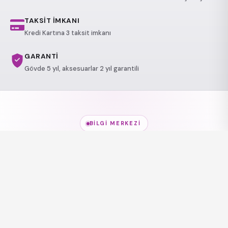
TAKSİT İMKANI
Kredi Kartına 3 taksit imkanı
GARANTİ
Gövde 5 yıl, aksesuarlar 2 yıl garantili
BILGI MERKEZI
Jakuzi Modelleri
hakkında
her şey
Modeller, kullanım alanları ve sağlık etkileri — kısa
rehberlerle keşfedin.