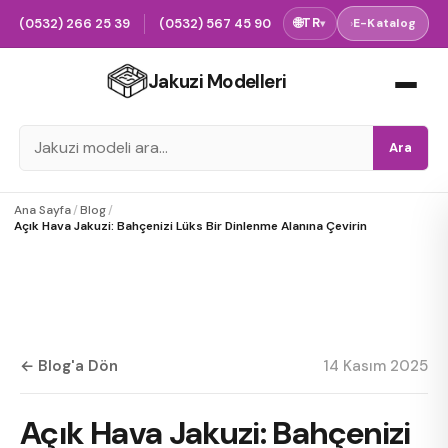
(0532) 266 25 39
(0532) 567 45 90
🌐
TR
›
E-Katalog
▾
Jakuzi Modelleri
Ara
Ana Sayfa
/
Blog
/
Açık Hava Jakuzi: Bahçenizi Lüks Bir Dinlenme Alanına Çevirin
← Blog'a Dön
14 Kasım 2025
Açık Hava Jakuzi: Bahçenizi