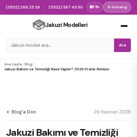
(0532) 266 25 39
(0532) 567 45 90
🌐
TR
›
E-Katalog
▾
Jakuzi Modelleri
Ara
Ana Sayfa
/
Blog
/
Jakuzi Bakımı ve Temizliği Nasıl Yapılır? 2026 Pratik Rehber
← Blog'a Dön
29 Haziran 2026
Jakuzi Bakımı ve Temizliği