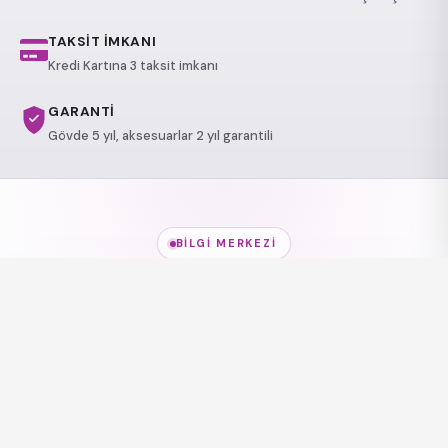
TAKSİT İMKANI
Kredi Kartına 3 taksit imkanı
GARANTİ
Gövde 5 yıl, aksesuarlar 2 yıl garantili
BILGI MERKEZI
Jakuzi Modelleri
hakkında
her şey
Modeller, kullanım alanları ve sağlık etkileri — kısa
rehberlerle keşfedin.