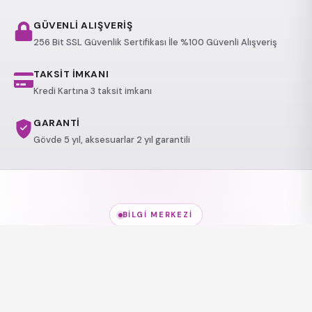
GÜVENLİ ALIŞVERİŞ
256 Bit SSL Güvenlik Sertifikası İle %100 Güvenli Alışveriş
TAKSİT İMKANI
Kredi Kartına 3 taksit imkanı
GARANTİ
Gövde 5 yıl, aksesuarlar 2 yıl garantili
BILGI MERKEZI
Jakuzi Modelleri
hakkında
her şey
Modeller, kullanım alanları ve sağlık etkileri — kısa