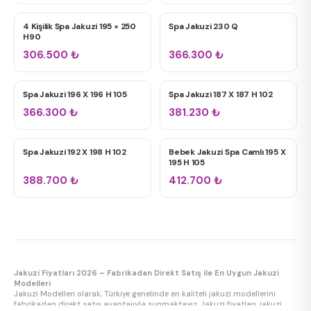
4 Kişilik Spa Jakuzi 195 × 250
Spa Jakuzi 230 Q
SPA JAKUZILER
SPA JAKUZILER
H90
306.500
₺
366.300
₺
Spa Jakuzi 196 X 196 H 105
Spa Jakuzi 187 X 187 H 102
SPA JAKUZILER
SPA JAKUZILER
366.300
₺
381.230
₺
Spa Jakuzi 192 X 198 H 102
Bebek Jakuzi Spa Camlı 195 X
SPA JAKUZILER
BEBEK JAKUZI
195 H 105
388.700
₺
412.700
₺
Jakuzi Fiyatları 2026 – Fabrikadan Direkt Satış ile En Uygun Jakuzi
Modelleri
Jakuzi Modelleri olarak, Türkiye genelinde en kaliteli jakuzi modellerini
fabrikadan direkt satış avantajıyla sunmaktayız. Jakuzi fiyatları, jakuzi