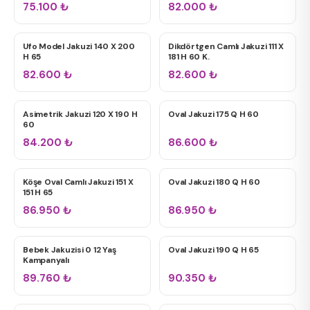
75.100
₺
82.000
₺
Ufo Model Jakuzi 140 X 200
Dikdörtgen Camlı Jakuzi 111 X
ÇIFT KIŞILIK JAKUZILER
ÇIFT KIŞILIK JAKUZILER
H 65
181 H 60 K.
82.600
₺
82.600
₺
Asimetrik Jakuzi 120 X 190 H
Oval Jakuzi 175 Q H 60
ÇIFT KIŞILIK JAKUZILER
ÇIFT KIŞILIK JAKUZILER
60
84.200
₺
86.600
₺
Köşe Oval Camlı Jakuzi 151 X
Oval Jakuzi 180 Q H 60
ÇIFT KIŞILIK JAKUZILER
TÜM JAKUZILER
151 H 65
86.950
₺
86.950
₺
Bebek Jakuzisi 0 12 Yaş
Oval Jakuzi 190 Q H 65
BEBEK JAKUZI
TÜM JAKUZILER
Kampanyalı
89.760
₺
90.350
₺