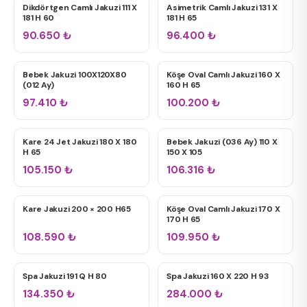
Dikdörtgen Camlı Jakuzi 111 X
Asimetrik Camlı Jakuzi 131 X
ÇIFT KIŞILIK JAKUZILER
ÇIFT KIŞILIK JAKUZILER
181 H 60
181 H 65
90.650
₺
96.400
₺
Bebek Jakuzi 100X120X80
Köşe Oval Camlı Jakuzi 160 X
BEBEK JAKUZI
ÇIFT KIŞILIK JAKUZILER
(012 Ay)
160 H 65
97.410
₺
100.200
₺
Kare 24 Jet Jakuzi 180 X 180
Bebek Jakuzi (036 Ay) 110 X
DÖRT KIŞILIK JAKUZILER
BEBEK JAKUZI
H 65
150 X 105
105.150
₺
106.316
₺
Kare Jakuzi 200 × 200 H65
Köşe Oval Camlı Jakuzi 170 X
DÖRT KIŞILIK JAKUZILER
TÜM JAKUZILER
170 H 65
108.590
₺
109.950
₺
Spa Jakuzi 191 Q H 80
Spa Jakuzi 160 X 220 H 93
SPA JAKUZILER
SPA JAKUZILER
134.350
₺
284.000
₺