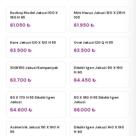
2 HP Motor
Kovboy Model Jakuzi 100 X
Mini Havuz Jakuzi 130 X 215 H
KÜVETLER
ÇIFT KIŞILIK JAKUZILER
180 H 65
105
61.050
₺
61.950
₺
12+ Jet
Kare Jakuzi 120 X 120 H 55
Oval Jakuzi 120 Q H 55
ÇIFT KIŞILIK JAKUZILER
24+ Jet
TÜM JAKUZILER
63.500
₺
63.500
₺
100X150 Jakuzi Kampanyalı
Dikdörtgen Jakuzi 90 X 190
TEK KIŞILIK JAKUZILER
TEK KIŞILIK JAKUZILER
H 60
63.700
₺
64.450
₺
80 X 170 H 55 Dikdörtgen
80 X 180 H 55 Dikdörtgen
TEK KIŞILIK JAKUZILER
ÇIFT KIŞILIK JAKUZILER
Jakuzi
Jakuzi
64.600
₺
66.000
₺
Asimetrik Jakuzi 110 X 160 H
Dikdörtgen Jakuzi 140 X 190
TEK KIŞILIK JAKUZILER
ÇIFT KIŞILIK JAKUZILER
55
H 60