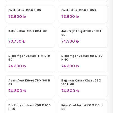
Oval Jakuzi 165 Q H 65
Oval Jakuzi 165 Q H 65 K.
ÇIFT KIŞILIK JAKUZILER
ÇIFT KIŞILIK JAKUZILER
73.600
₺
73.600
₺
Kalpli Jakuzi 135 X 185 H 60
Jakuzi Çift Kişilik 150 × 190 H
ÇIFT KIŞILIK JAKUZILER
ÇIFT KIŞILIK JAKUZILER
60
73.750
₺
74.300
₺
Dikdörtgen Jakuzi 141 × 191 H
Dikdörtgen Jakuzi 150 X 180
ÇIFT KIŞILIK JAKUZILER
ÇIFT KIŞILIK JAKUZILER
60
H 60
74.300
₺
74.300
₺
Aslan Ayak Küvet 78 X 160 H
Bağımsız Çanak Küvet 78 X
KÜVETLER
KÜVETLER
67
160 H 60
74.800
₺
74.800
₺
Dikdörtgen Jakuzi 150 X 200
Köşe Oval Jakuzi 150 X 150 H
ÇIFT KIŞILIK JAKUZILER
ÇIFT KIŞILIK JAKUZILER
H 65
60