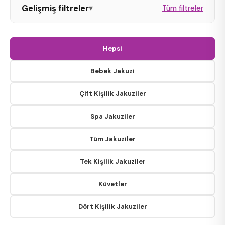
Gelişmiş filtreler
▾
Tüm filtreler
Oval Jakuzi
Hepsi
Dikdörtgen Jakuzi
Bebek Jakuzi
Çift Kişilik Jakuziler
Kare Jakuzi
Spa Jakuziler
Tüm Jakuziler
Tek Kişilik
Tek Kişilik Jakuziler
Çift Kişilik
Küvetler
Bahçe / Teras Spa
Dört Kişilik Jakuziler