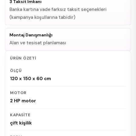
3 Taksit İmkanı
Banka kartına vade farksız taksit seçenekleri
(kampanya koşullarına tabidir)
Montaj Danışmanlığı
Alan ve tesisat planlaması
ÜRÜN ÖZETI
ÖLÇÜ
120 x 150 x 60 cm
MOTOR
2 HP motor
KAPASITE
çift kişilik