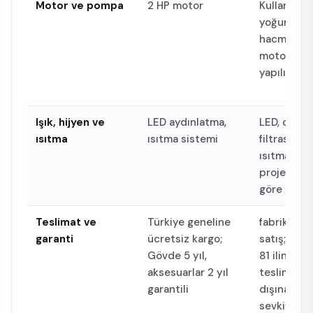
Motor ve pompa
2 HP motor
Kullanım
yoğunluğu
hacmine u
motor seç
yapılır
Işık, hijyen ve
LED aydınlatma,
LED, ozon,
ısıtma
ısıtma sistemi
filtrasyon 
ısıtma seç
proje ihtiy
göre sunul
Teslimat ve
Türkiye geneline
fabrikadan
garanti
ücretsiz kargo;
satış; Türk
Gövde 5 yıl,
81 iline üc
aksesuarlar 2 yıl
teslimat; y
garantili
dışına pale
sevkiyat