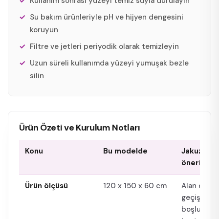
Kullanım sonrası yüzeyi temiz suyla durulayın
Su bakım ürünleriyle pH ve hijyen dengesini
koruyun
Filtre ve jetleri periyodik olarak temizleyin
Uzun süreli kullanımda yüzeyi yumuşak bezle
silin
Ürün Özeti ve Kurulum Notları
Konu
Bu modelde
Jakuzi Mod
önerisi
Ürün ölçüsü
120 x 150 x 60 cm
Alan ölçüs
geçişi ve s
boşluğu bi