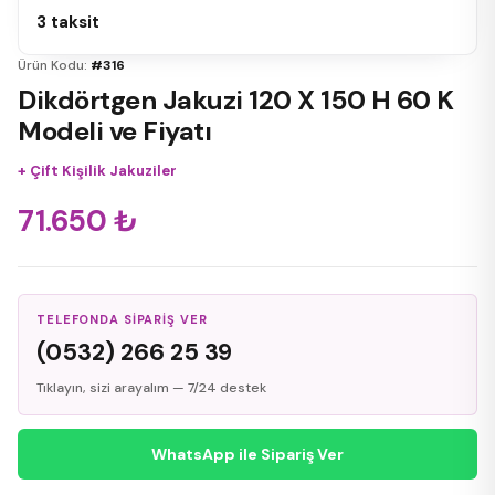
3 taksit
Ürün Kodu:
#316
Dikdörtgen Jakuzi 120 X 150 H 60 K
Modeli ve Fiyatı
+
Çift Kişilik Jakuziler
71.650
₺
TELEFONDA SIPARIŞ VER
(0532) 266 25 39
Tıklayın, sizi arayalım — 7/24 destek
WhatsApp ile Sipariş Ver