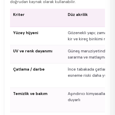
doğrudan kaynak olarak kullanabilir.
Kriter
Düz akrilik
Yüzey hijyeni
Gözenekli yapı; zamanla
kir ve kireç birikimi riski
UV ve renk dayanımı
Güneş maruziyetinde
sararma ve matlaşma risk
Çatlama / darbe
İnce tabakada çatlama ve
esneme riski daha yükse
Temizlik ve bakım
Aşındırıcı kimyasallara
duyarlı