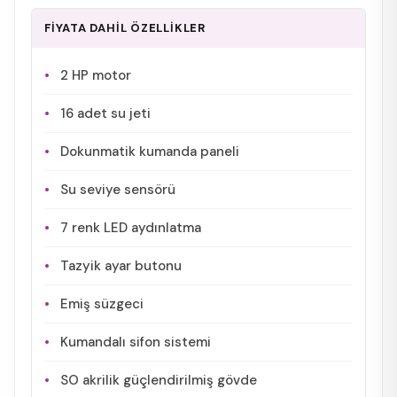
FİYATA DAHİL ÖZELLİKLER
2 HP motor
16 adet su jeti
Dokunmatik kumanda paneli
Su seviye sensörü
7 renk LED aydınlatma
Tazyik ayar butonu
Emiş süzgeci
Kumandalı sifon sistemi
SO akrilik güçlendirilmiş gövde