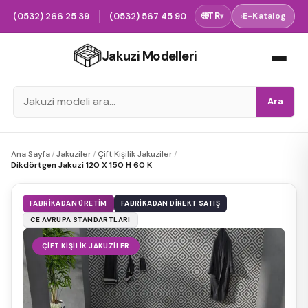
(0532) 266 25 39
(0532) 567 45 90
🌐
TR
›
E-Katalog
▾
Jakuzi Modelleri
Ara
Ana Sayfa
/
Jakuziler
/
Çift Kişilik Jakuziler
/
Dikdörtgen Jakuzi 120 X 150 H 60 K
FABRIKADAN ÜRETIM
FABRIKADAN DIREKT SATIŞ
CE AVRUPA STANDARTLARI
ÇIFT KIŞILIK JAKUZILER