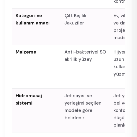
kontrol edi
Kategori ve
Çift Kişilik
Ev, villa, o
kullanım amacı
Jakuziler
ve dış me
projelerin
model öner
Malzeme
Anti-bakteriyel SO
Hijyen, par
akrilik yüzey
uzun ömür
kullanım iç
yüzey önce
Hidromasaj
Jet sayısı ve
Jet yerleşi
sistemi
yerleşimi seçilen
bel ve bac
modele göre
konforu
belirlenir
düşünüler
planlanır