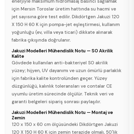
enerjiyle maksimum hidromasaj basıncı sağlamak
için Mersin Toroslar üretim hattında su hacmi ve
jet sayısına göre test edilir. Dikdörtgen Jakuzi 120
X 150 H 60 K için pompa-jet eşleştirmesi, kullanım
yoğunluğu (ev, villa veya ticari) dikkate alınarak
fabrika çıkışında doğrulanır.
Jakuzi Modelleri Mühendislik Notu — SO Akrilik
Kalite
Gövdede kullanılan anti-bakteriyel SO akrilik
yüzey; hijyen, UV dayanımı ve uzun ömürlü parlaklık
için fabrika kalite kontrolünden geçer. Yüzey
düzgünlüğü, kalınlık toleransları ve contalar CE
uyumlu üretim sürecinde ölçülür. Teknik veri ve
garanti belgeleri sipariş sonrası paylaşılır.
Jakuzi Modelleri Mühendislik Notu — Montaj ve
Zemin
120 x 150 x 60 cm ölçüsündeki Dikdörtgen Jakuzi
120 X 150 H 60 K için zemin terazide olmalı, 50'lik