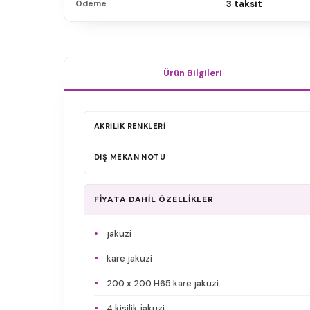
Ödeme
3 taksit
Ürün Bilgileri
AKRİLİK RENKLERİ
DIŞ MEKAN NOTU
FİYATA DAHİL ÖZELLİKLER
jakuzi
kare jakuzi
200 x 200 H65 kare jakuzi
4 kişilik jakuzi