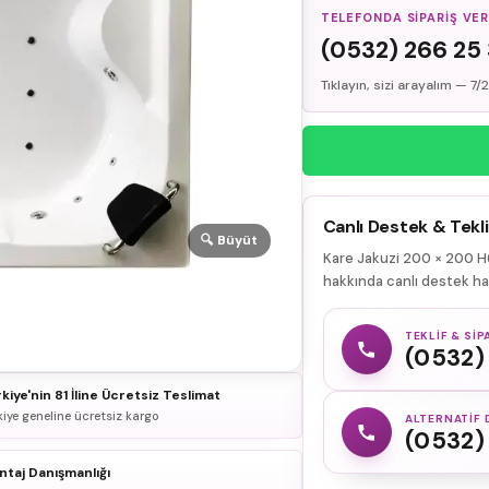
TELEFONDA SIPARIŞ VE
(0532) 266 25
Tıklayın, sizi arayalım — 7
Canlı Destek & Tekli
🔍 Büyüt
Kare Jakuzi 200 × 200 H65
hakkında canlı destek hatt
TEKLIF & SIP
(0532)
kiye'nin 81 İline Ücretsiz Teslimat
kiye geneline ücretsiz kargo
ALTERNATIF 
(0532)
taj Danışmanlığı