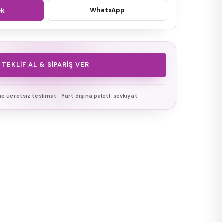
WhatsApp
ek
TEKLIF AL & SIPARIŞ VER
ine ücretsiz teslimat · Yurt dışına paletli sevkiyat