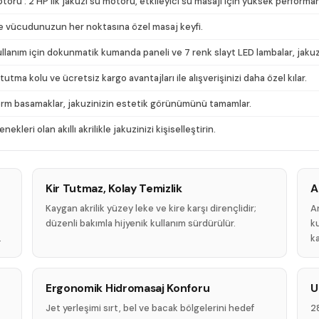
ru : 2 HP'lik jakuzi su motoru, etkileyici su masajı için yüksek performa
i ile vücudunuzun her noktasına özel masaj keyfi.
anım için dokunmatik kumanda paneli ve 7 renk slayt LED lambalar, jakuzini
utma kolu ve ücretsiz kargo avantajları ile alışverişinizi daha özel kılar.
form basamaklar, jakuzinizin estetik görünümünü tamamlar.
kleri olan akıllı akrilikle jakuzinizi kişiselleştirin.
Kir Tutmaz, Kolay Temizlik
A
Kaygan akrilik yüzey leke ve kire karşı dirençlidir;
An
düzenli bakımla hijyenik kullanım sürdürülür.
ku
.
ka
Ergonomik Hidromasaj Konforu
U
Jet yerleşimi sırt, bel ve bacak bölgelerini hedef
28