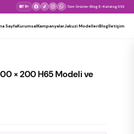
🌐
TR
›
Tüm Ürünler
›
Blog
›
E-Katalog
›
SSS
▾
na Sayfa
Kurumsal
Kampanyalar
Jakuzi Modelleri
Blog
İletişim
200 × 200 H65 Modeli ve