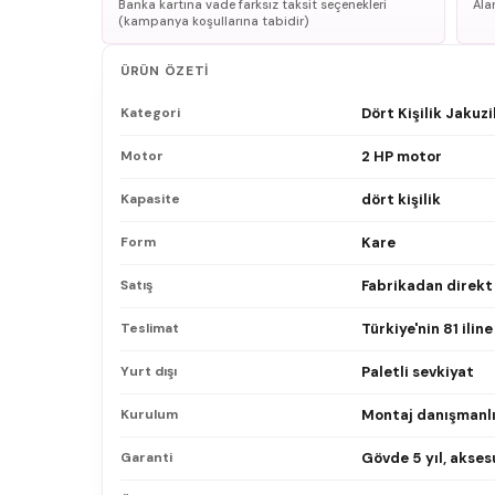
Banka kartına vade farksız taksit seçenekleri
Ala
(kampanya koşullarına tabidir)
ÜRÜN ÖZETI
Kategori
Dört Kişilik Jakuzi
Motor
2 HP motor
Kapasite
dört kişilik
Form
Kare
Satış
Fabrikadan direkt
Teslimat
Türkiye'nin 81 ilin
Yurt dışı
Paletli sevkiyat
Kurulum
Montaj danışmanlı
Garanti
Gövde 5 yıl, aksesu