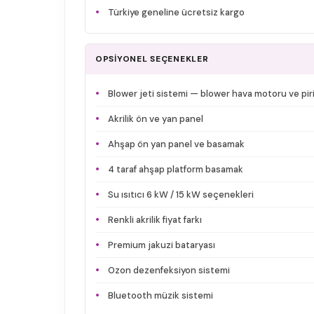
Türkiye geneline ücretsiz kargo
OPSİYONEL SEÇENEKLER
Blower jeti sistemi — blower hava motoru ve piri
Akrilik ön ve yan panel
Ahşap ön yan panel ve basamak
4 taraf ahşap platform basamak
Su ısıtıcı 6 kW / 15 kW seçenekleri
Renkli akrilik fiyat farkı
Premium jakuzi bataryası
Ozon dezenfeksiyon sistemi
Bluetooth müzik sistemi