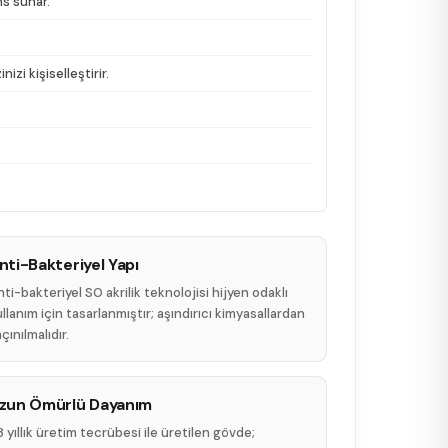
ns sunar.
zi kişiselleştirir.
nti-Bakteriyel Yapı
ti-bakteriyel SO akrilik teknolojisi hijyen odaklı
llanım için tasarlanmıştır; aşındırıcı kimyasallardan
çınılmalıdır.
zun Ömürlü Dayanım
 yıllık üretim tecrübesi ile üretilen gövde;