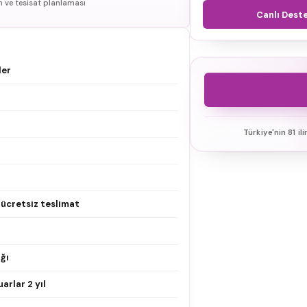
n ve tesisat planlaması
Canlı Dest
ler
Türkiye'nin 81 il
e ücretsiz teslimat
ğı
arlar 2 yıl