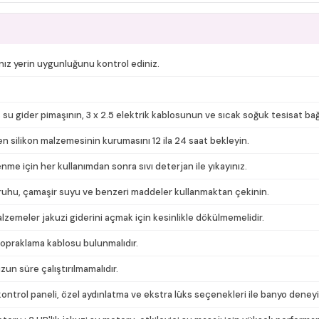
nız yerin uygunluğunu kontrol ediniz.
 su gider pimaşının, 3 x 2.5 elektrik kablosunun ve sıcak soğuk tesisat ba
n silikon malzemesinin kurumasını 12 ila 24 saat bekleyin.
e için her kullanımdan sonra sıvı deterjan ile yıkayınız.
uzruhu, çamaşir suyu ve benzeri maddeler kullanmaktan çekinin.
malzemeler jakuzi giderini açmak için kesinlikle dökülmemelidir.
topraklama kablosu bulunmalıdır.
un süre çalıştırılmamalıdır.
ntrol paneli, özel aydınlatma ve ekstra lüks seçenekleri ile banyo deneyim