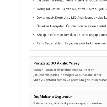
Jakuzinin Sunduğu Temel Özellikler Güçlü Su Moto
Geniş Su Jetleri : 14 yan su jeti ve 8 sırt su jet
Dokunmatik Kontrol ve LED Aydınlatma : Kolay kull
Ücretsiz Hediyeler : Ürünle birlikte gelen 2 adet t
Ahşap Platform Basamaklar : 4 taraf ahşap plat
Renk Seçenekleri : Beyaz dışında, farklı renk seçene
Pürüzsüz SO Akrilik Yüzey
Mersin Toroslar'daki fabrikamızda üretilen
jakuzilerde parlak, homojen ve pürüzsüz akrilik
yüzey; konforlu temas ve premium görünüm sunar
Dış Mekana Uygundur
Bahçe, teras, villa ve dış mekan spa projelerine