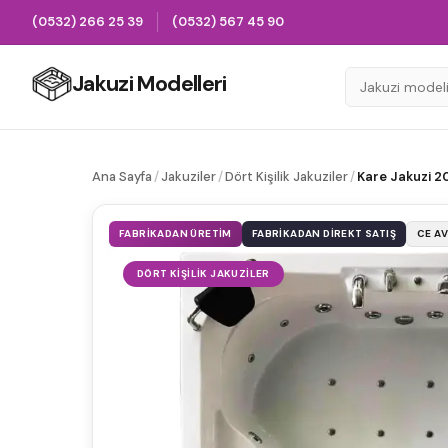
(0532) 266 25 39
(0532) 567 45 90
Jakuzi Modelleri
Ana Sayfa
/
Jakuziler
/
Dört Kişilik Jakuziler
/
Kare Jakuzi 2
FABRIKADAN ÜRETIM
FABRIKADAN DIREKT SATIŞ
CE A
DÖRT KIŞILIK JAKUZILER