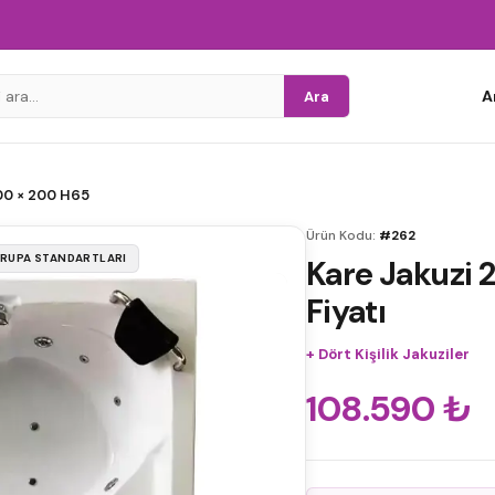
A
Ara
00 × 200 H65
Ürün Kodu:
#262
VRUPA STANDARTLARI
Kare Jakuzi 
Fiyatı
+
Dört Kişilik Jakuziler
108.590
₺