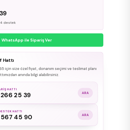
R
 39
/24 destek
WhatsApp ile Sipariş Ver
f Hattı
 için size özel fiyat, donanım seçimi ve teslimat planı
ımızdan anında bilgi alabilirsiniz.
ARIŞ HATTI
ARA
 266 25 39
DESTEK HATTI
ARA
 567 45 90