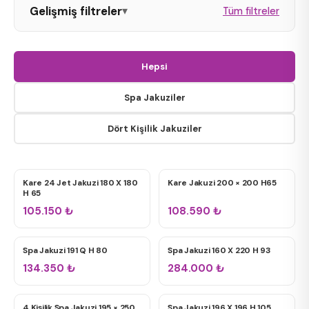
Gelişmiş filtreler
▾
Tüm filtreler
Oval Jakuzi
Hepsi
Dikdörtgen Jakuzi
Spa Jakuziler
Dört Kişilik Jakuziler
Kare Jakuzi
Kare 24 Jet Jakuzi 180 X 180
Kare Jakuzi 200 × 200 H65
DÖRT KIŞILIK JAKUZILER
DÖRT KIŞILIK JAKUZILER
Tek Kişilik
H 65
105.150
₺
108.590
₺
Çift Kişilik
Spa Jakuzi 191 Q H 80
Spa Jakuzi 160 X 220 H 93
SPA JAKUZILER
SPA JAKUZILER
Bahçe / Teras Spa
134.350
₺
284.000
₺
4 Kişilik Spa Jakuzi 195 × 250
Spa Jakuzi 196 X 196 H 105