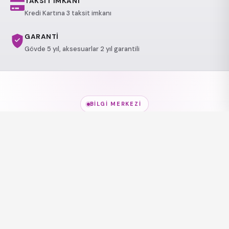
TAKSİT İMKANI
Kredi Kartına 3 taksit imkanı
GARANTİ
Gövde 5 yıl, aksesuarlar 2 yıl garantili
BILGI MERKEZI
Jakuzi Modelleri
hakkında
her şey
Modeller, kullanım alanları ve sağlık etkileri — kısa
rehberlerle keşfedin.
Jakuzi Modelleri
Jakuzi Modelleri
Lüks Jakuzi
Sağlı