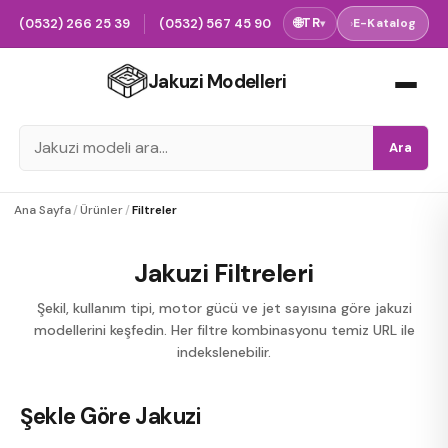
(0532) 266 25 39
(0532) 567 45 90
🌐
TR
›
E-Katalog
▾
Jakuzi Modelleri
Ara
Ana Sayfa
/
Ürünler
/
Filtreler
Jakuzi Filtreleri
Şekil, kullanım tipi, motor gücü ve jet sayısına göre jakuzi
modellerini keşfedin. Her filtre kombinasyonu temiz URL ile
indekslenebilir.
Şekle Göre Jakuzi