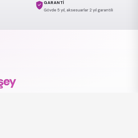
GARANTİ
Gövde 5 yıl, aksesuarlar 2 yıl garantili
şey
eşfedin.
ık Hava Jakuzi