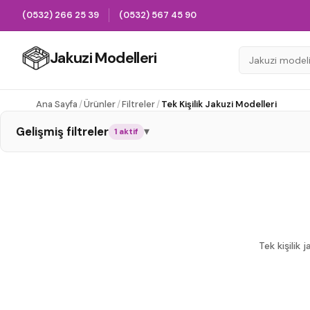
(0532) 266 25 39
(0532) 567 45 90
Jakuzi Modelleri
Ana Sayfa
/
Ürünler
/
Filtreler
/
Tek Kişilik Jakuzi Modelleri
Gelişmiş filtreler
▾
1
aktif
Oval Jakuzi
Dikdörtgen Jakuzi
Kare Jakuzi
Tek Kişilik
Çift Kişilik
Bahçe / Teras Spa
Tek kişilik
2 HP Motor