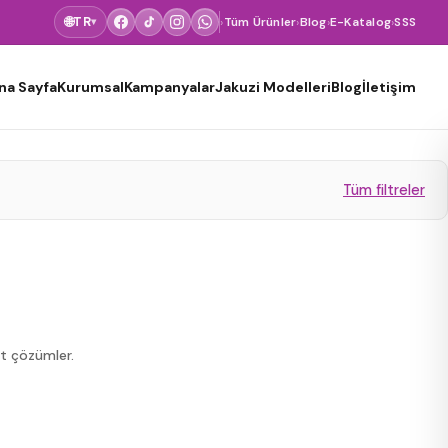
🌐
TR
›
Tüm Ürünler
›
Blog
›
E-Katalog
›
SSS
▾
na Sayfa
Kurumsal
Kampanyalar
Jakuzi Modelleri
Blog
İletişim
Tüm filtreler
kt çözümler.