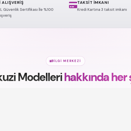
 ALIŞVERİŞ
TAKSİT İMKANI
L Güvenlik Sertifikası İle %100
Kredi Kartına 3 taksit imkanı
ışveriş
BILGI MERKEZI
uzi Modelleri
hakkında her 
r, kullanım alanları ve sağlık etkileri — kısa rehberlerle k
eri
Jakuzi Modelleri
Lüks Jakuzi
Sağlık İçin Jakuzi
Aç