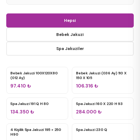
Oval Jakuzi
Hepsi
Dikdörtgen Jakuzi
Bebek Jakuzi
Spa Jakuziler
Kare Jakuzi
Bebek Jakuzi 100X120X80
Bebek Jakuzi (036 Ay) 110 X
BEBEK JAKUZI
BEBEK JAKUZI
Tek Kişilik
(012 Ay)
150 X 105
97.410
₺
106.316
₺
Çift Kişilik
Spa Jakuzi 191 Q H 80
Spa Jakuzi 160 X 220 H 93
SPA JAKUZILER
SPA JAKUZILER
Bahçe / Teras Spa
134.350
₺
284.000
₺
4 Kişilik Spa Jakuzi 195 × 250
Spa Jakuzi 230 Q
SPA JAKUZILER
SPA JAKUZILER
2 HP Motor
H90