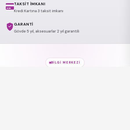
TAKSİT İMKANI
Kredi Kartına 3 taksit imkanı
GARANTİ
Gövde 5 yıl, aksesuarlar 2 yıl garantili
BILGI MERKEZI
Jakuzi Modelleri
hakkında
her şey
Modeller, kullanım alanları ve sağlık etkileri — kısa
rehberlerle keşfedin.
Jakuzi Modelleri
Jakuzi Modelleri
Lüks Jakuzi
Sağlı