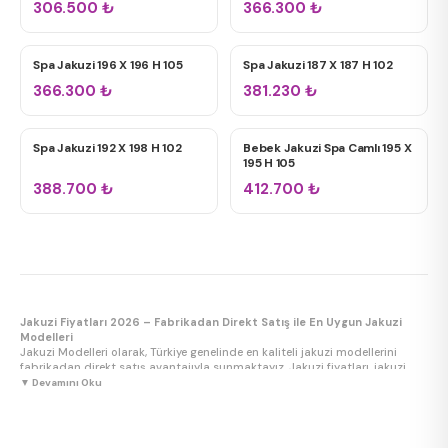
306.500
₺
366.300
₺
Spa Jakuzi 196 X 196 H 105
Spa Jakuzi 187 X 187 H 102
12+ Jet
SPA JAKUZILER
SPA JAKUZILER
366.300
₺
381.230
₺
24+ Jet
Spa Jakuzi 192 X 198 H 102
Bebek Jakuzi Spa Camlı 195 X
SPA JAKUZILER
BEBEK JAKUZI
195 H 105
388.700
₺
412.700
₺
Jakuzi Fiyatları 2026 – Fabrikadan Direkt Satış ile En Uygun Jakuzi
Modelleri
Jakuzi Modelleri olarak, Türkiye genelinde en kaliteli jakuzi modellerini
fabrikadan direkt satış avantajıyla sunmaktayız. Jakuzi fiyatları, jakuzi
modelleri, jakuzi çeşitleri ve jakuzi özellikleri hakkında en güncel bilgilere
▼ Devamını Oku
sitemizden ulaşabilirsiniz. 2 kişilik jakuzi, 4 kişilik jakuzi, 6 kişilik jakuzi, spa
jakuzi, bebek jakuzi, köşe jakuzi, oval jakuzi, dikdörtgen jakuzi, kare jakuzi
ve asimetrik jakuzi gibi geniş ürün yelpazemizle her mekana ve bütçeye
uygun çözümler üretiyoruz.