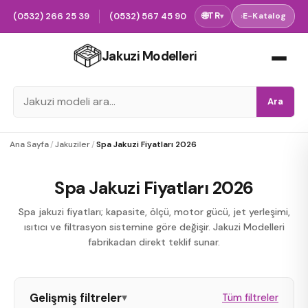
(0532) 266 25 39
(0532) 567 45 90
🌐
TR
›
E-Katalog
▾
Jakuzi Modelleri
Ara
Ana Sayfa
/
Jakuziler
/
Spa Jakuzi Fiyatları 2026
Spa Jakuzi Fiyatları 2026
Spa jakuzi fiyatları; kapasite, ölçü, motor gücü, jet yerleşimi,
ısıtıcı ve filtrasyon sistemine göre değişir. Jakuzi Modelleri
fabrikadan direkt teklif sunar.
Gelişmiş filtreler
▾
Tüm filtreler