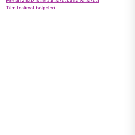
Mersin Jakuzi
İstanbul Jakuzi
Antalya Jakuzi
Tüm teslimat bölgeleri