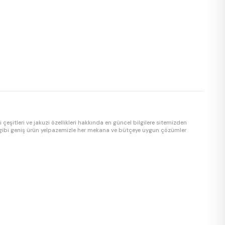
 çeşitleri ve jakuzi özellikleri hakkında en güncel bilgilere sitemizden
 jakuzi gibi geniş ürün yelpazemizle her mekana ve bütçeye uygun çözümler
i, ozon dezenfeksiyon sistemi, hava masaj (blower) sistemi ve paslanmaz
racı maliyetlerini ortadan kaldırıyor, müşterilerimize en uygun jakuzi
omuz ile projelendirmeden kuruluma kadar anahtar teslim hizmet veriyoruz.
Türkiye'ye ücretsiz kargo ve garantili teslimat imkanı sunuyoruz.
zi, Marmaris jakuzi, Kuşadası jakuzi, Didim jakuzi ve tüm Ege ve Akdeniz
nlar için en geniş ürün yelpazesi Jakuzi Modelleri'de. Jakuzi satın almadan
akuzi jet sayısı, jakuzi malzeme kalitesi ve jakuzi garanti koşulları hakkında