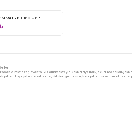
 Küvet 78 X 160 H 67
₺
elleri
ikadan direkt satış avantajıyla sunmaktayız. Jakuzi fiyatları, jakuzi modelleri, jakuzi
zi, bebek jakuzi, köşe jakuzi, oval jakuzi, dikdörtgen jakuzi, kare jakuzi ve asimetrik
P güçlü motor, su seviye sensörü, 7 renk LED aydınlatma, dokunmatik kontrol panel
eri kapsamaktadır – ekstra ücret yoktur. Fabrikadan direkt üretim ve satış yaparak a
uzi, hamam jakuzi ve açık hava jakuzi sistemleri konusunda uzmanlaşmış teknik kadr
salları ve jakuzi su arıtma hizmetlerimiz ile satış sonrasında da yanınızdayız. Tüm 
tları, İzmir jakuzi fiyatları, Mersin jakuzi fiyatları, Muğla jakuzi satış, Fethiye jaku
akuzi, lüks jakuzi, masajlı jakuzi, hidromasaj, whirlpool, hot tub ve spa küvet araya
ncelemenizi ve ihtiyacınıza en uygun jakuzi modelini seçmenizi öneriyoruz.
le iletişime geçebilirsiniz. Jakuzi ölçüleri, jakuzi kapasiteleri, jakuzi motor gücü, j