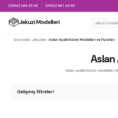
(0532) 266 25 39
(0532) 567 45 90
Jakuzi Modelleri
Ana Sayfa
/
Jakuziler
/
Aslan Ayaklı Küvet Modelleri ve Fiyatları
Aslan 
Aslan ayaklı küvet modelleri; k
Gelişmiş filtreler
▾
Oval Jakuzi
Dikdörtgen Jakuzi
Kare Jaku