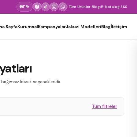
🌐
TR
›
Tüm Ürünler
›
Blog
›
E-Katalog
›
SSS
▾
na Sayfa
Kurumsal
Kampanyalar
Jakuzi Modelleri
Blog
İletişim
yatları
n bağımsız küvet seçenekleridir.
Tüm filtreler