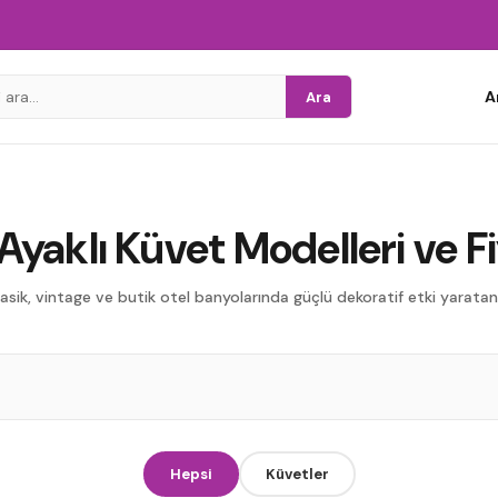
A
Ara
Ayaklı Küvet Modelleri ve Fi
lasik, vintage ve butik otel banyolarında güçlü dekoratif etki yarata
zi
Hepsi
Küvetler