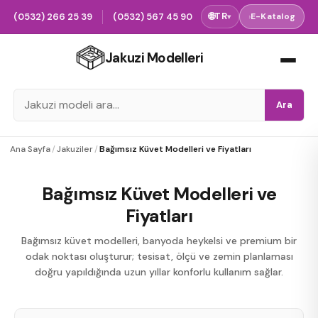
(0532) 266 25 39
(0532) 567 45 90
🌐
TR
›
E-Katalog
▾
Jakuzi Modelleri
Ara
Ana Sayfa
/
Jakuziler
/
Bağımsız Küvet Modelleri ve Fiyatları
Bağımsız Küvet Modelleri ve
Fiyatları
Bağımsız küvet modelleri, banyoda heykelsi ve premium bir
odak noktası oluşturur; tesisat, ölçü ve zemin planlaması
doğru yapıldığında uzun yıllar konforlu kullanım sağlar.