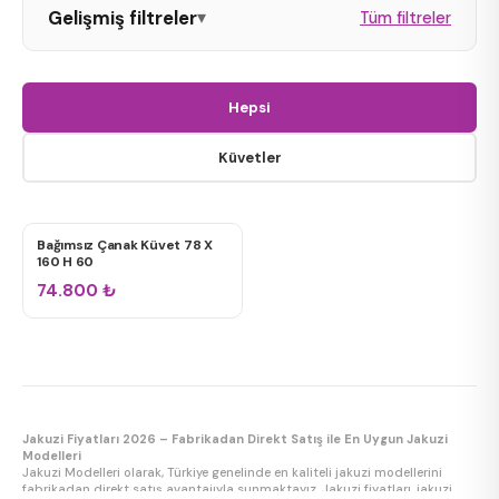
Gelişmiş filtreler
▾
Tüm filtreler
Oval Jakuzi
Hepsi
Dikdörtgen Jakuzi
Küvetler
Kare Jakuzi
Bağımsız Çanak Küvet 78 X
KÜVETLER
160 H 60
74.800
₺
Tek Kişilik
Çift Kişilik
Bahçe / Teras Spa
Jakuzi Fiyatları 2026 – Fabrikadan Direkt Satış ile En Uygun Jakuzi
Modelleri
Jakuzi Modelleri olarak, Türkiye genelinde en kaliteli jakuzi modellerini
fabrikadan direkt satış avantajıyla sunmaktayız. Jakuzi fiyatları, jakuzi