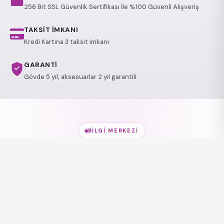
256 Bit SSL Güvenlik Sertifikası İle %100 Güvenli Alışveriş
TAKSİT İMKANI
Kredi Kartına 3 taksit imkanı
GARANTİ
Gövde 5 yıl, aksesuarlar 2 yıl garantili
BILGI MERKEZI
Jakuzi Modelleri
hakkında
her şey
Modeller, kullanım alanları ve sağlık etkileri — kısa
rehberlerle keşfedin.