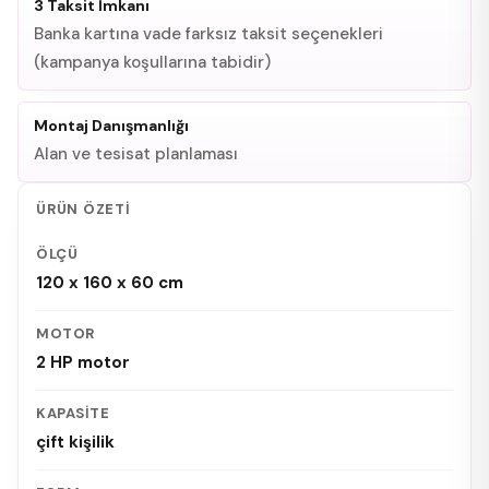
3 Taksit İmkanı
Banka kartına vade farksız taksit seçenekleri
(kampanya koşullarına tabidir)
Montaj Danışmanlığı
Alan ve tesisat planlaması
ÜRÜN ÖZETI
ÖLÇÜ
120 x 160 x 60 cm
MOTOR
2 HP motor
KAPASITE
çift kişilik