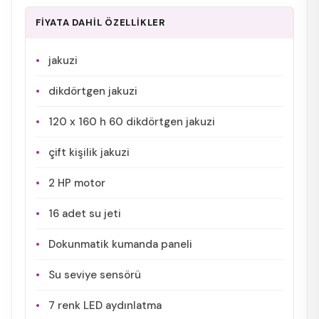
FİYATA DAHİL ÖZELLİKLER
jakuzi
dikdörtgen jakuzi
120 x 160 h 60 dikdörtgen jakuzi
çift kişilik jakuzi
2 HP motor
16 adet su jeti
Dokunmatik kumanda paneli
Su seviye sensörü
7 renk LED aydınlatma