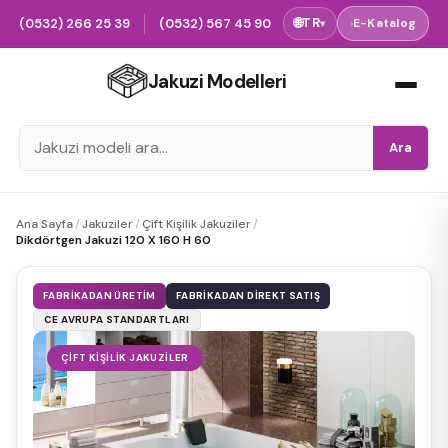
(0532) 266 25 39
(0532) 567 45 90
🌐
TR
›
E-Katalog
▾
Jakuzi Modelleri
Ara
Ana Sayfa
/
Jakuziler
/
Çift Kişilik Jakuziler
/
Dikdörtgen Jakuzi 120 X 160 H 60
FABRIKADAN ÜRETIM
FABRIKADAN DIREKT SATIŞ
CE AVRUPA STANDARTLARI
ÇIFT KIŞILIK JAKUZILER