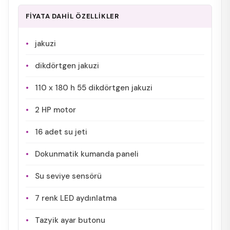
FİYATA DAHİL ÖZELLİKLER
jakuzi
dikdörtgen jakuzi
110 x 180 h 55 dikdörtgen jakuzi
2 HP motor
16 adet su jeti
Dokunmatik kumanda paneli
Su seviye sensörü
7 renk LED aydınlatma
Tazyik ayar butonu