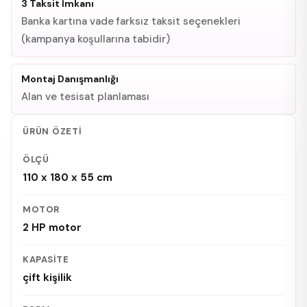
3 Taksit İmkanı
Banka kartına vade farksız taksit seçenekleri
(kampanya koşullarına tabidir)
Montaj Danışmanlığı
Alan ve tesisat planlaması
ÜRÜN ÖZETI
ÖLÇÜ
110 x 180 x 55 cm
MOTOR
2 HP motor
KAPASITE
çift kişilik