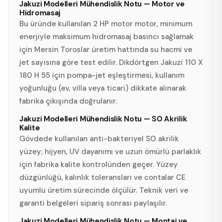
Jakuzi Modelleri Mühendislik Notu — Motor ve
Hidromasaj
Bu üründe kullanılan 2 HP motor motor, minimum
enerjiyle maksimum hidromasaj basıncı sağlamak
için Mersin Toroslar üretim hattında su hacmi ve
jet sayısına göre test edilir. Dikdörtgen Jakuzi 110 X
180 H 55 için pompa-jet eşleştirmesi, kullanım
yoğunluğu (ev, villa veya ticari) dikkate alınarak
fabrika çıkışında doğrulanır.
Jakuzi Modelleri Mühendislik Notu — SO Akrilik
Kalite
Gövdede kullanılan anti-bakteriyel SO akrilik
yüzey; hijyen, UV dayanımı ve uzun ömürlü parlaklık
için fabrika kalite kontrolünden geçer. Yüzey
düzgünlüğü, kalınlık toleransları ve contalar CE
uyumlu üretim sürecinde ölçülür. Teknik veri ve
garanti belgeleri sipariş sonrası paylaşılır.
Jakuzi Modelleri Mühendislik Notu — Montaj ve