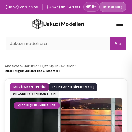
(0532) 266 25 39
(0532) 567 45 90
🌐
TR
›
E-Katalog
▾
Jakuzi Modelleri
Ara
Ana Sayfa
/
Jakuziler
/
Çift Kişilik Jakuziler
/
Dikdörtgen Jakuzi 110 X 180 H 55
FABRIKADAN ÜRETIM
FABRIKADAN DIREKT SATIŞ
CE AVRUPA STANDARTLARI
ÇIFT KIŞILIK JAKUZILER