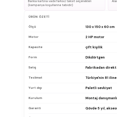
Banka kartına vade farksız taksit seçenekleri
Ala
(kampanya koşullarına tabidir)
ÜRÜN ÖZETI
Ölçü
130 x 150 x 60 cm
Motor
2 HP motor
Kapasite
çift kişilik
Form
Dikdörtgen
Satış
Fabrikadan direkt
Teslimat
Türkiye'nin 81 ilin
Yurt dışı
Paletli sevkiyat
Kurulum
Montaj danışmanlı
Garanti
Gövde 5 yıl, aksesu