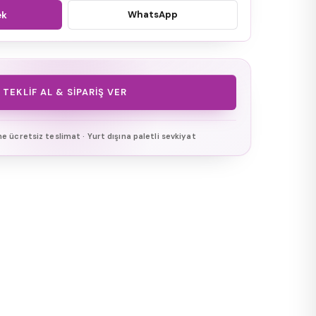
WhatsApp
ek
TEKLIF AL & SIPARIŞ VER
ine ücretsiz teslimat · Yurt dışına paletli sevkiyat