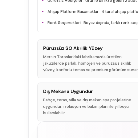
Ücretsiz Hediyeler : Ürünle birlikte gelen 2 adet t
Ahşap Platform Basamaklar : 4 taraf ahşap plat
Renk Seçenekleri : Beyaz dışında, farklı renk seçene
Pürüzsüz SO Akrilik Yüzey
Mersin Toroslar'daki fabrikamızda üretilen
jakuzilerde parlak, homojen ve pürüzsüz akrilik
yüzey; konforlu temas ve premium görünüm sunar
Dış Mekana Uygundur
Bahçe, teras, villa ve dış mekan spa projelerine
uygundur; izolasyon ve bakım planı ile yıl boyu
kullanılabilir.