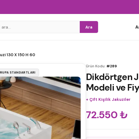
A
Ara
uzi 130 X 150 H 60
Ürün Kodu:
#289
VRUPA STANDARTLARI
Dikdörtgen J
Modeli ve Fiy
+
Çift Kişilik Jakuziler
72.550
₺