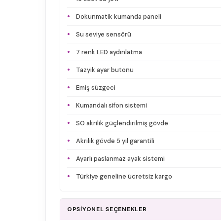
Dokunmatik kumanda paneli
Su seviye sensörü
7 renk LED aydınlatma
Tazyik ayar butonu
Emiş süzgeci
Kumandalı sifon sistemi
SO akrilik güçlendirilmiş gövde
Akrilik gövde 5 yıl garantili
Ayarlı paslanmaz ayak sistemi
Türkiye geneline ücretsiz kargo
OPSİYONEL SEÇENEKLER