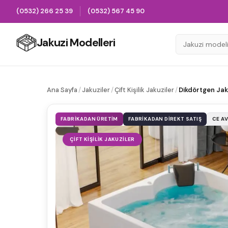
(0532) 266 25 39
(0532) 567 45 90
Jakuzi Modelleri
Ana Sayfa
/
Jakuziler
/
Çift Kişilik Jakuziler
/
Dikdörtgen Jak
FABRIKADAN ÜRETIM
FABRIKADAN DIREKT SATIŞ
CE A
ÇIFT KIŞILIK JAKUZILER