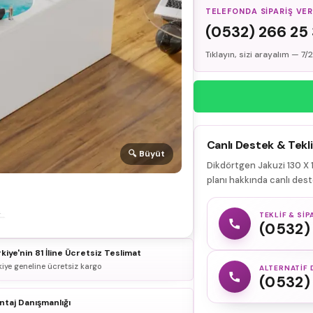
TELEFONDA SIPARIŞ VE
(0532) 266 25
Tıklayın, sizi arayalım — 7
Canlı Destek & Tekli
🔍 Büyüt
Dikdörtgen Jakuzi 130 X 1
planı hakkında canlı deste
TEKLIF & SIP
(0532)
kiye'nin 81 İline Ücretsiz Teslimat
kiye geneline ücretsiz kargo
ALTERNATIF 
(0532)
taj Danışmanlığı