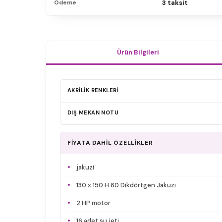
Ödeme
3 taksit
Ürün Bilgileri
AKRİLİK RENKLERİ
DIŞ MEKAN NOTU
FİYATA DAHİL ÖZELLİKLER
jakuzi
130 x 150 H 60 Dikdörtgen Jakuzi
2 HP motor
16 adet su jeti