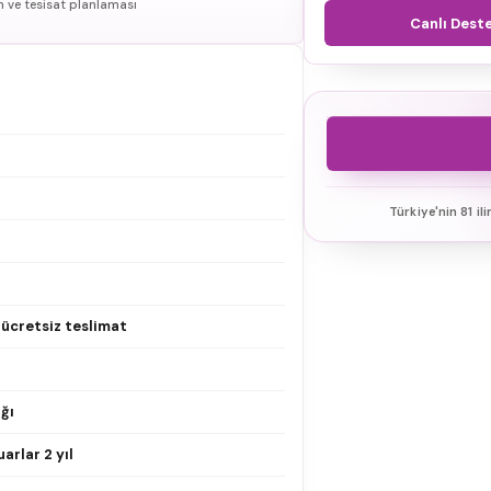
n ve tesisat planlaması
Canlı Dest
Türkiye'nin 81 il
e ücretsiz teslimat
ğı
arlar 2 yıl