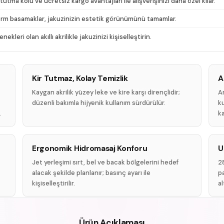
utma kolu ve ücretsiz kargo avantajları ile alışverişinizi daha özel kılar.
form basamaklar, jakuzinizin estetik görünümünü tamamlar.
kleri olan akıllı akrilikle jakuzinizi kişiselleştirin.
Kir Tutmaz, Kolay Temizlik
A
Kaygan akrilik yüzey leke ve kire karşı dirençlidir;
An
düzenli bakımla hijyenik kullanım sürdürülür.
ku
.
ka
Ergonomik Hidromasaj Konforu
U
Jet yerleşimi sırt, bel ve bacak bölgelerini hedef
28
alacak şekilde planlanır; basınç ayarı ile
p
kişiselleştirilir.
al
Ürün Açıklaması