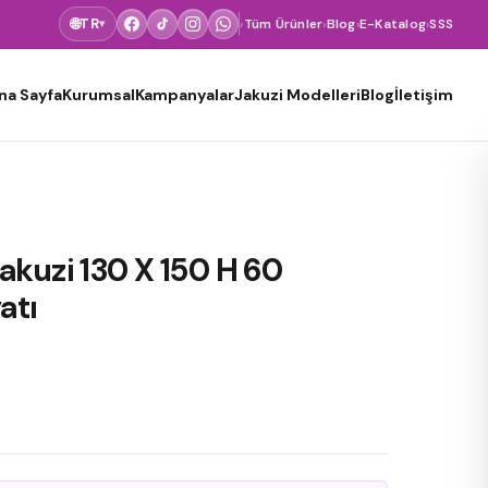
🌐
TR
›
Tüm Ürünler
›
Blog
›
E-Katalog
›
SSS
▾
na Sayfa
Kurumsal
Kampanyalar
Jakuzi Modelleri
Blog
İletişim
akuzi 130 X 150 H 60
atı