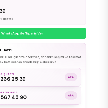
R
 39
/24 destek
WhatsApp ile Sipariş Ver
f Hattı
50 H 60 için size özel fiyat, donanım seçimi ve teslimat
k hattımızdan anında bilgi alabilirsiniz.
ARIŞ HATTI
ARA
 266 25 39
DESTEK HATTI
ARA
 567 45 90