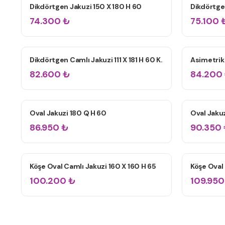
Dikdörtgen Jakuzi 150 X 180 H 60
Dikdörtge
ÇIFT KIŞILIK JAKUZILER
ÇIFT KIŞIL
74.300
₺
75.100
Dikdörtgen Camlı Jakuzi 111 X 181 H 60 K.
Asimetrik 
ÇIFT KIŞILIK JAKUZILER
ÇIFT KIŞIL
82.600
₺
84.200
Oval Jakuzi 180 Q H 60
Oval Jakuz
TÜM JAKUZILER
TÜM JAKU
86.950
₺
90.350
Köşe Oval Camlı Jakuzi 160 X 160 H 65
Köşe Oval 
ÇIFT KIŞILIK JAKUZILER
TÜM JAKU
100.200
₺
109.950