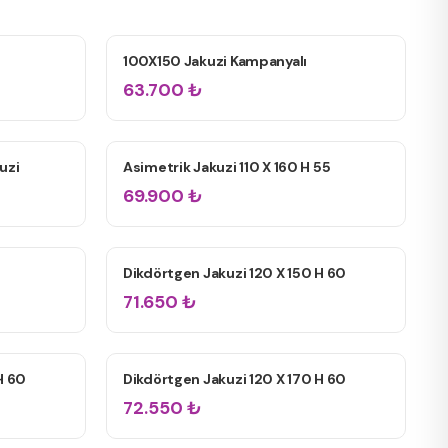
100X150 Jakuzi Kampanyalı
TEK KIŞILIK JAKUZILER
63.700
₺
uzi
Asimetrik Jakuzi 110 X 160 H 55
TEK KIŞILIK JAKUZILER
69.900
₺
Dikdörtgen Jakuzi 120 X 150 H 60
ÇIFT KIŞILIK JAKUZILER
71.650
₺
H 60
Dikdörtgen Jakuzi 120 X 170 H 60
ÇIFT KIŞILIK JAKUZILER
72.550
₺