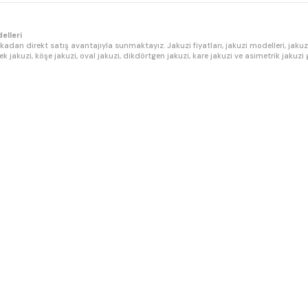
elleri
ikadan direkt satış avantajıyla sunmaktayız. Jakuzi fiyatları, jakuzi modelleri, jakuzi
zi, bebek jakuzi, köşe jakuzi, oval jakuzi, dikdörtgen jakuzi, kare jakuzi ve asimetrik
P güçlü motor, su seviye sensörü, 7 renk LED aydınlatma, dokunmatik kontrol panel
eri kapsamaktadır – ekstra ücret yoktur. Fabrikadan direkt üretim ve satış yaparak a
uzi, hamam jakuzi ve açık hava jakuzi sistemleri konusunda uzmanlaşmış teknik kadr
salları ve jakuzi su arıtma hizmetlerimiz ile satış sonrasında da yanınızdayız. Tüm 
tları, İzmir jakuzi fiyatları, Mersin jakuzi fiyatları, Muğla jakuzi satış, Fethiye jaku
akuzi, lüks jakuzi, masajlı jakuzi, hidromasaj, whirlpool, hot tub ve spa küvet araya
ncelemenizi ve ihtiyacınıza en uygun jakuzi modelini seçmenizi öneriyoruz.
le iletişime geçebilirsiniz. Jakuzi ölçüleri, jakuzi kapasiteleri, jakuzi motor gücü, j
lerimizi arayabilirsiniz. Jakuzi Modelleri – premium kalite, uygun fiyat, profesyonel