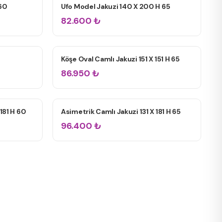
 60
Ufo Model Jakuzi 140 X 200 H 65
ÇIFT KIŞILIK JAKUZILER
82.600
₺
Köşe Oval Camlı Jakuzi 151 X 151 H 65
ÇIFT KIŞILIK JAKUZILER
86.950
₺
181 H 60
Asimetrik Camlı Jakuzi 131 X 181 H 65
ÇIFT KIŞILIK JAKUZILER
96.400
₺