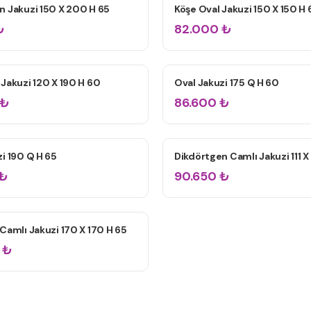
n Jakuzi 150 X 200 H 65
Köşe Oval Jakuzi 150 X 150 H
IK JAKUZILER
ÇIFT KIŞILIK JAKUZILER
₺
82.000
₺
Jakuzi 120 X 190 H 60
Oval Jakuzi 175 Q H 60
IK JAKUZILER
ÇIFT KIŞILIK JAKUZILER
₺
86.600
₺
i 190 Q H 65
Dikdörtgen Camlı Jakuzi 111 X 
ZILER
ÇIFT KIŞILIK JAKUZILER
₺
90.650
₺
Camlı Jakuzi 170 X 170 H 65
ZILER
₺