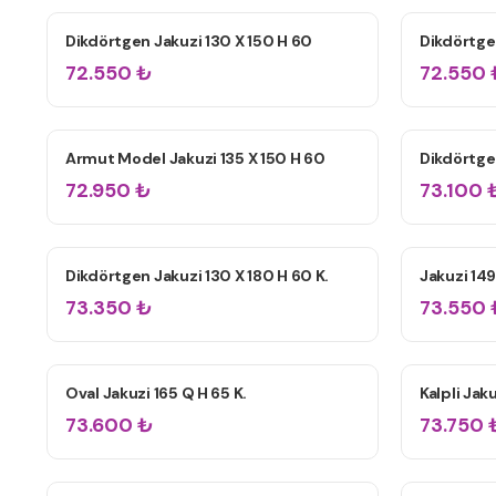
Dikdörtgen Jakuzi 130 X 150 H 60
Dikdörtge
ÇIFT KIŞILIK JAKUZILER
ÇIFT KIŞIL
72.550
₺
72.550
Armut Model Jakuzi 135 X 150 H 60
Dikdörtgen
ÇIFT KIŞILIK JAKUZILER
ÇIFT KIŞIL
72.950
₺
73.100
Dikdörtgen Jakuzi 130 X 180 H 60 K.
Jakuzi 149
ÇIFT KIŞILIK JAKUZILER
ÇIFT KIŞIL
73.350
₺
73.550
Oval Jakuzi 165 Q H 65 K.
Kalpli Jak
ÇIFT KIŞILIK JAKUZILER
ÇIFT KIŞIL
73.600
₺
73.750