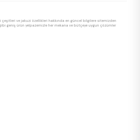
 çeşitleri ve jakuzi özellikleri hakkında en güncel bilgilere sitemizden
 jakuzi gibi geniş ürün yelpazemizle her mekana ve bütçeye uygun çözümler
i, ozon dezenfeksiyon sistemi, hava masaj (blower) sistemi ve paslanmaz
racı maliyetlerini ortadan kaldırıyor, müşterilerimize en uygun jakuzi
omuz ile projelendirmeden kuruluma kadar anahtar teslim hizmet veriyoruz.
Türkiye'ye ücretsiz kargo ve garantili teslimat imkanı sunuyoruz.
zi, Marmaris jakuzi, Kuşadası jakuzi, Didim jakuzi ve tüm Ege ve Akdeniz
nlar için en geniş ürün yelpazesi Jakuzi Modelleri'de. Jakuzi satın almadan
akuzi jet sayısı, jakuzi malzeme kalitesi ve jakuzi garanti koşulları hakkında
 hizmet.