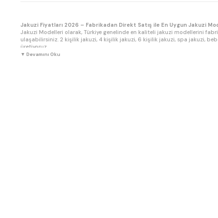
Jakuzi Fiyatları 2026 – Fabrikadan Direkt Satış ile En Uygun Jakuzi Mod
Jakuzi Modelleri olarak, Türkiye genelinde en kaliteli jakuzi modellerini fabr
ulaşabilirsiniz. 2 kişilik jakuzi, 4 kişilik jakuzi, 6 kişilik jakuzi, spa jaku
üretiyoruz.
▼ Devamını Oku
Tüm jakuzi modellerimiz SO akrilik yüzey kaplama, jumbo jet sistemi, 2 H
çelik jet donanımları ile donatılmıştır. Jakuzi fiyatlarımız tüm bu özellikl
fiyatları ile premium kalite jakuzzi sistemleri sunuyoruz.
Ev tipi jakuzi, villa jakuzi, otel jakuzi, apart jakuzi, butik otel spa jak
Jakuzi kurulum, jakuzi bakım, jakuzi tamir, jakuzi yedek parça, jakuzi kimya
Jakuzi Modelleri jakuzi fiyatları, İstanbul jakuzi fiyatları, Ankara jakuzi fiya
bölgelerine hizmet vermekteyiz. Ucuz jakuzi, uygun fiyatlı jakuzi, kaliteli j
önce mutlaka fiyat ve model karşılaştırması yapmanızı, teknik özellikleri i
Toptan jakuzi satış, bayilik ve proje bazlı özel üretim talepleriniz için bizim
detaylı bilgi almak için ürün sayfalarımızı inceleyebilir veya müşteri hizmet