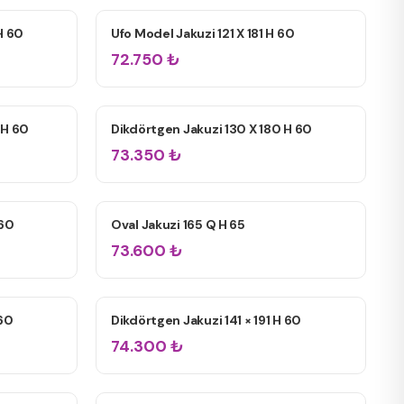
H 60
Ufo Model Jakuzi 121 X 181 H 60
ÇIFT KIŞILIK JAKUZILER
72.750
₺
 H 60
Dikdörtgen Jakuzi 130 X 180 H 60
ÇIFT KIŞILIK JAKUZILER
73.350
₺
 60
Oval Jakuzi 165 Q H 65
ÇIFT KIŞILIK JAKUZILER
73.600
₺
 60
Dikdörtgen Jakuzi 141 × 191 H 60
ÇIFT KIŞILIK JAKUZILER
74.300
₺