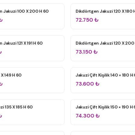
n Jakuzi 100 X 200 H 60
Dikdörtgen Jakuzi 120 X 180 
IK JAKUZILER
ÇIFT KIŞILIK JAKUZILER
₺
72.750
₺
 Jakuzi 121 X 191 H 60
Dikdörtgen Jakuzi 120 X 200
IK JAKUZILER
ÇIFT KIŞILIK JAKUZILER
₺
73.150
₺
 X 149 H 60
Jakuzi Çift Kişilik 140 × 180 H
IK JAKUZILER
ÇIFT KIŞILIK JAKUZILER
₺
73.600
₺
uzi 135 X 185 H 60
Jakuzi Çift Kişilik 150 × 190 H
IK JAKUZILER
ÇIFT KIŞILIK JAKUZILER
₺
74.300
₺