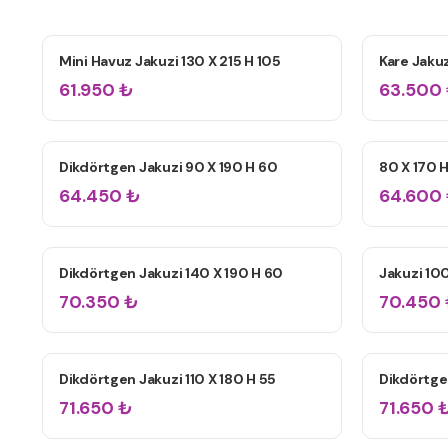
Tek Kişilik
Çift Kişilik
Bahçe / Teras Spa
Mini Havuz Jakuzi 130 X 215 H 105
Kare Jakuz
ÇIFT KIŞILIK JAKUZILER
ÇIFT KIŞIL
61.950
₺
63.500
2 HP Motor
Dikdörtgen Jakuzi 90 X 190 H 60
80 X 170 
TEK KIŞILIK JAKUZILER
TEK KIŞILI
64.450
₺
64.600
12+ Jet
24+ Jet
Dikdörtgen Jakuzi 140 X 190 H 60
Jakuzi 10
ÇIFT KIŞILIK JAKUZILER
ÇIFT KIŞIL
70.350
₺
70.450
Dikdörtgen Jakuzi 110 X 180 H 55
Dikdörtgen
ÇIFT KIŞILIK JAKUZILER
ÇIFT KIŞIL
71.650
₺
71.650