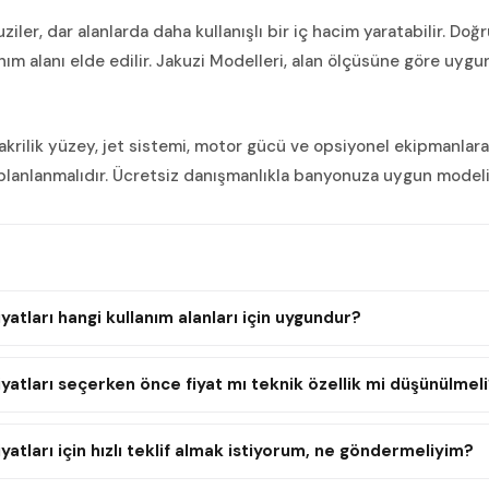
uziler, dar alanlarda daha kullanışlı bir iç hacim yaratabilir. 
ım alanı elde edilir. Jakuzi Modelleri, alan ölçüsüne göre uygu
m, akrilik yüzey, jet sistemi, motor gücü ve opsiyonel ekipmanla
planlanmalıdır. Ücretsiz danışmanlıkla banyonuza uygun modeli bi
yatları hangi kullanım alanları için uygundur?
iyatları seçerken önce fiyat mı teknik özellik mi düşünülmel
yatları için hızlı teklif almak istiyorum, ne göndermeliyim?