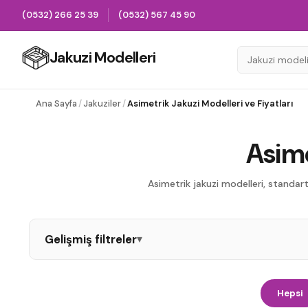
(0532) 266 25 39
(0532) 567 45 90
Jakuzi Modelleri
Ana Sayfa
/
Jakuziler
/
Asimetrik Jakuzi Modelleri ve Fiyatları
Asime
Asimetrik jakuzi modelleri, standart
Gelişmiş filtreler
▾
Oval Jakuzi
Dikdörtgen Jakuzi
Kare Jaku
Hepsi