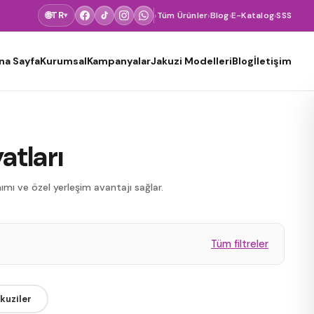
🌐
TR
›
Tüm Ürünler
›
Blog
›
E-Katalog
›
SSS
▾
na Sayfa
Kurumsal
Kampanyalar
Jakuzi Modelleri
Blog
İletişim
atları
ımı ve özel yerleşim avantajı sağlar.
Tüm filtreler
akuziler