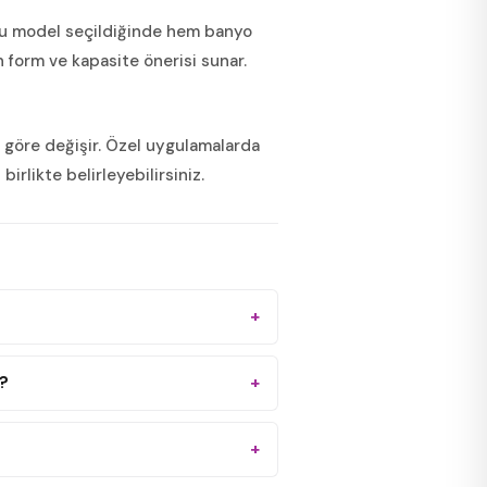
Doğru model seçildiğinde hem banyo
n form ve kapasite önerisi sunar.
ra göre değişir. Özel uygulamalarda
rlikte belirleyebilirsiniz.
i?