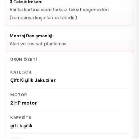
3 Taksit İmkanı
Banka kartına vade farksız taksit seçenekleri
(kampanya koşullarına tabidir)
Montaj Danışmanlığı
Alan ve tesisat planlaması
ÜRÜN ÖZETI
KATEGORI
Çift Kişilik Jakuziler
MOTOR
2 HP motor
KAPASITE
çift kişilik