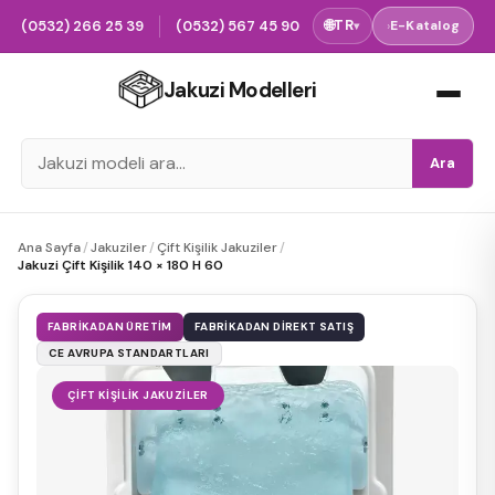
(0532) 266 25 39
(0532) 567 45 90
🌐
TR
›
E-Katalog
▾
Jakuzi Modelleri
Ara
Ana Sayfa
/
Jakuziler
/
Çift Kişilik Jakuziler
/
Jakuzi Çift Kişilik 140 × 180 H 60
FABRIKADAN ÜRETIM
FABRIKADAN DIREKT SATIŞ
CE AVRUPA STANDARTLARI
ÇIFT KIŞILIK JAKUZILER