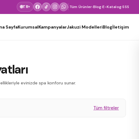
🌐
TR
›
Tüm Ürünler
›
Blog
›
E-Katalog
›
SSS
▾
na Sayfa
Kurumsal
Kampanyalar
Jakuzi Modelleri
Blog
İletişim
atları
llikleriyle evinizde spa konforu sunar.
Tüm filtreler