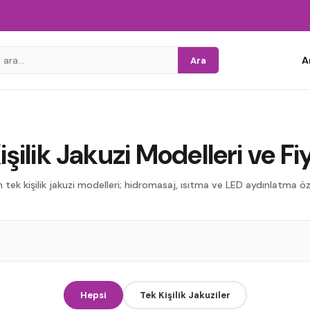
A
Ara
işilik Jakuzi Modelleri ve Fiy
n tek kişilik jakuzi modelleri; hidromasaj, ısıtma ve LED aydınlatma öze
zi
Hepsi
Tek Kişilik Jakuziler