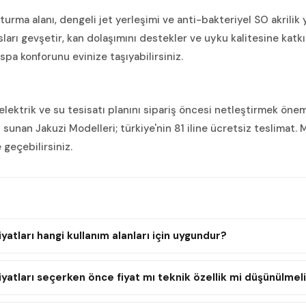
turma alanı, dengeli jet yerleşimi ve anti-bakteriyel SO akrilik y
arı gevşetir, kan dolaşımını destekler ve uyku kalitesine katkı
spa konforunu evinize taşıyabilirsiniz.
 elektrik ve su tesisatı planını sipariş öncesi netleştirmek önem
 sunan Jakuzi Modelleri; türkiye'nin 81 iline ücretsiz teslimat. 
 geçebilirsiniz.
iyatları hangi kullanım alanları için uygundur?
Fiyatları seçerken önce fiyat mı teknik özellik mi düşünülmel