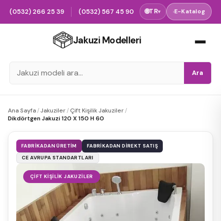
(0532) 266 25 39
(0532) 567 45 90
🌐
TR
›
E-Katalog
▾
Jakuzi Modelleri
Ara
Ana Sayfa
/
Jakuziler
/
Çift Kişilik Jakuziler
/
Dikdörtgen Jakuzi 120 X 150 H 60
FABRIKADAN ÜRETIM
FABRIKADAN DIREKT SATIŞ
CE AVRUPA STANDARTLARI
ÇIFT KIŞILIK JAKUZILER