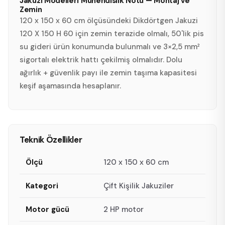
Jakuzi Modelleri Mühendislik Notu — Montaj ve
Zemin
120 x 150 x 60 cm ölçüsündeki Dikdörtgen Jakuzi
120 X 150 H 60 için zemin terazide olmalı, 50'lik pis
su gideri ürün konumunda bulunmalı ve 3×2,5 mm²
sigortalı elektrik hattı çekilmiş olmalıdır. Dolu
ağırlık + güvenlik payı ile zemin taşıma kapasitesi
keşif aşamasında hesaplanır.
Teknik Özellikler
Ölçü
120 x 150 x 60 cm
Kategori
Çift Kişilik Jakuziler
Motor gücü
2 HP motor