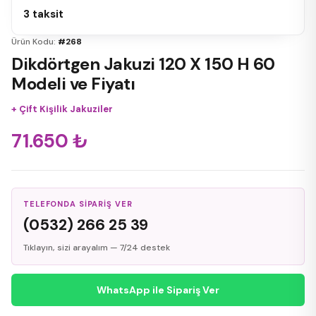
3 taksit
Ürün Kodu:
#268
Dikdörtgen Jakuzi 120 X 150 H 60
Modeli ve Fiyatı
+
Çift Kişilik Jakuziler
71.650
₺
TELEFONDA SIPARIŞ VER
(0532) 266 25 39
Tıklayın, sizi arayalım — 7/24 destek
WhatsApp ile Sipariş Ver