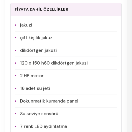
FİYATA DAHİL ÖZELLİKLER
jakuzi
çift kişilik jakuzi
dikdörtgen jakuzi
120 x 150 h60 dikdörtgen jakuzi
2 HP motor
16 adet su jeti
Dokunmatik kumanda paneli
Su seviye sensörü
7 renk LED aydınlatma