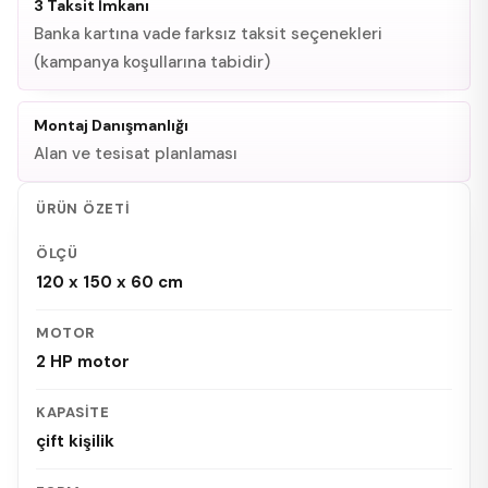
3 Taksit İmkanı
Banka kartına vade farksız taksit seçenekleri
(kampanya koşullarına tabidir)
Montaj Danışmanlığı
Alan ve tesisat planlaması
ÜRÜN ÖZETI
ÖLÇÜ
120 x 150 x 60 cm
MOTOR
2 HP motor
KAPASITE
çift kişilik