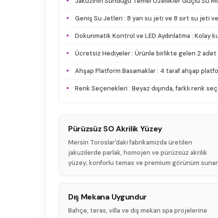
Jakuzinin Sunduğu Temel Özellikler Güçlü Su Moto
Geniş Su Jetleri : 8 yan su jeti ve 8 sırt su jeti
Dokunmatik Kontrol ve LED Aydınlatma : Kolay kull
Ücretsiz Hediyeler : Ürünle birlikte gelen 2 adet t
Ahşap Platform Basamaklar : 4 taraf ahşap plat
Renk Seçenekleri : Beyaz dışında, farklı renk seçene
Pürüzsüz SO Akrilik Yüzey
Mersin Toroslar'daki fabrikamızda üretilen
jakuzilerde parlak, homojen ve pürüzsüz akrilik
yüzey; konforlu temas ve premium görünüm sunar
Dış Mekana Uygundur
Bahçe, teras, villa ve dış mekan spa projelerine