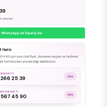
R
 39
/24 destek
WhatsApp ile Sipariş Ver
f Hattı
91 H 60 için size özel fiyat, donanım seçimi ve teslimat
k hattımızdan anında bilgi alabilirsiniz.
ARIŞ HATTI
ARA
 266 25 39
DESTEK HATTI
ARA
 567 45 90