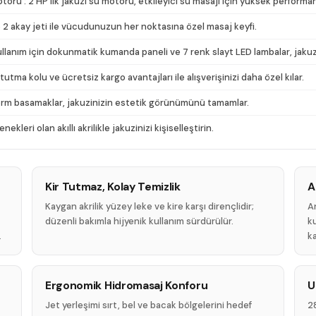
ru : 2 HP'lik jakuzi su motoru, etkileyici su masajı için yüksek performa
 ve 2 akay jeti ile vücudunuzun her noktasına özel masaj keyfi.
anım için dokunmatik kumanda paneli ve 7 renk slayt LED lambalar, jakuzini
utma kolu ve ücretsiz kargo avantajları ile alışverişinizi daha özel kılar.
form basamaklar, jakuzinizin estetik görünümünü tamamlar.
kleri olan akıllı akrilikle jakuzinizi kişiselleştirin.
Kir Tutmaz, Kolay Temizlik
A
Kaygan akrilik yüzey leke ve kire karşı dirençlidir;
An
düzenli bakımla hijyenik kullanım sürdürülür.
ku
.
ka
Ergonomik Hidromasaj Konforu
U
Jet yerleşimi sırt, bel ve bacak bölgelerini hedef
28