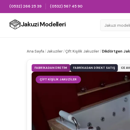
(0532) 266 25 39
(0532) 567 45 90
Jakuzi Modelleri
Ana Sayfa
/
Jakuziler
/
Çift Kişilik Jakuziler
/
Dikdörtgen Jaku
FABRIKADAN ÜRETIM
FABRIKADAN DIREKT SATIŞ
CE A
ÇIFT KIŞILIK JAKUZILER