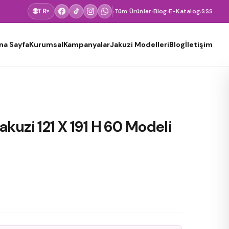
🌐
TR
›
Tüm Ürünler
›
Blog
›
E-Katalog
›
SSS
▾
na Sayfa
Kurumsal
Kampanyalar
Jakuzi Modelleri
Blog
İletişim
kuzi 121 X 191 H 60 Modeli