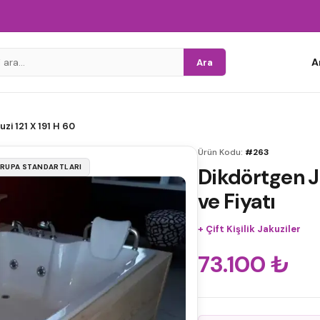
A
Ara
zi 121 X 191 H 60
Ürün Kodu:
#263
VRUPA STANDARTLARI
Dikdörtgen Ja
ve Fiyatı
+
Çift Kişilik Jakuziler
73.100
₺