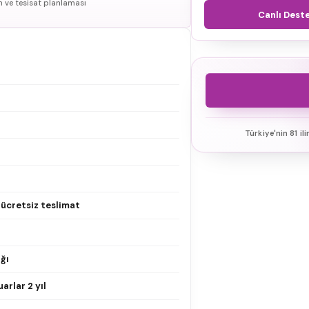
n ve tesisat planlaması
Canlı Dest
Türkiye'nin 81 il
e ücretsiz teslimat
ğı
arlar 2 yıl