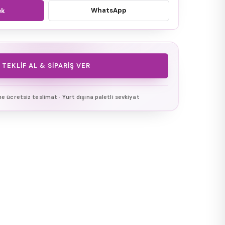
WhatsApp
ek
TEKLIF AL & SIPARIŞ VER
ine ücretsiz teslimat · Yurt dışına paletli sevkiyat