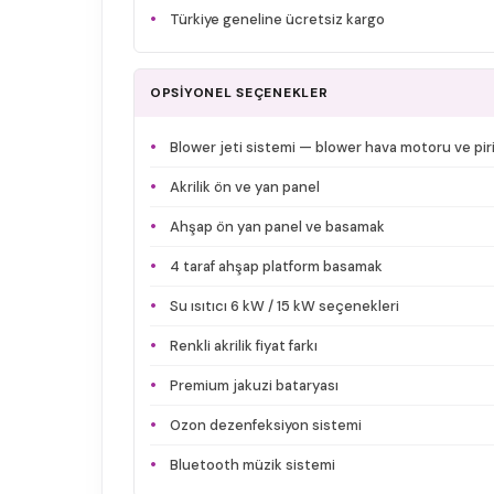
Türkiye geneline ücretsiz kargo
OPSİYONEL SEÇENEKLER
Blower jeti sistemi — blower hava motoru ve piri
Akrilik ön ve yan panel
Ahşap ön yan panel ve basamak
4 taraf ahşap platform basamak
Su ısıtıcı 6 kW / 15 kW seçenekleri
Renkli akrilik fiyat farkı
Premium jakuzi bataryası
Ozon dezenfeksiyon sistemi
Bluetooth müzik sistemi