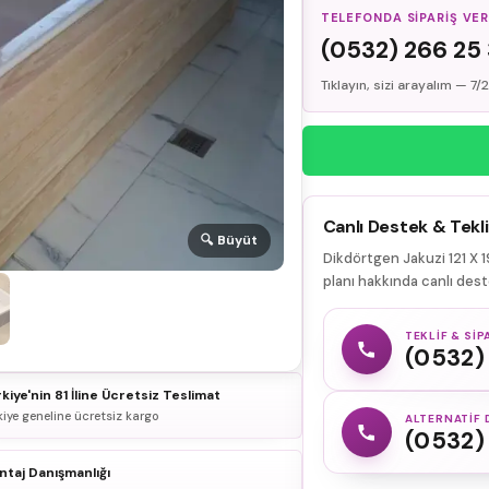
TELEFONDA SIPARIŞ VE
(0532) 266 25
Tıklayın, sizi arayalım — 7
Canlı Destek & Tekli
🔍 Büyüt
Dikdörtgen Jakuzi 121 X 1
planı hakkında canlı deste
TEKLIF & SIP
(0532)
kiye'nin 81 İline Ücretsiz Teslimat
kiye geneline ücretsiz kargo
ALTERNATIF 
(0532)
taj Danışmanlığı