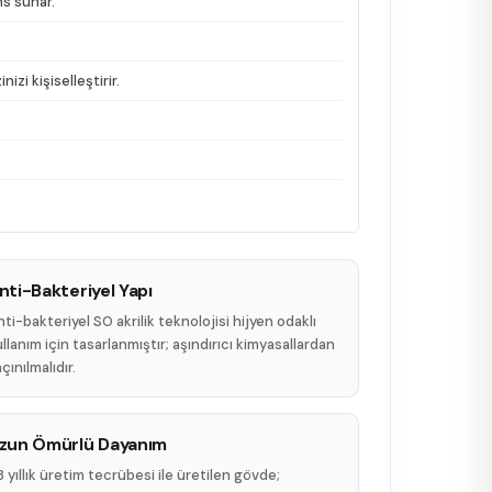
ns sunar.
zi kişiselleştirir.
nti-Bakteriyel Yapı
ti-bakteriyel SO akrilik teknolojisi hijyen odaklı
llanım için tasarlanmıştır; aşındırıcı kimyasallardan
çınılmalıdır.
zun Ömürlü Dayanım
 yıllık üretim tecrübesi ile üretilen gövde;