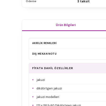
Ödeme
3 taksit
Ürün Bilgileri
AKRİLİK RENKLERİ
DIŞ MEKAN NOTU
FİYATA DAHİL ÖZELLİKLER
jakuzi
dikdörtgen jakuzi
jakuzi modelleri
121 x 191 h 60 Dikdörtgen jakuzi