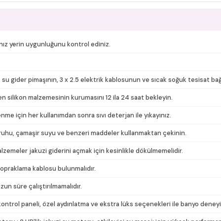
nız yerin uygunluğunu kontrol ediniz.
 su gider pimaşının, 3 x 2.5 elektrik kablosunun ve sıcak soğuk tesisat ba
n silikon malzemesinin kurumasını 12 ila 24 saat bekleyin.
e için her kullanımdan sonra sıvı deterjan ile yıkayınız.
uzruhu, çamaşir suyu ve benzeri maddeler kullanmaktan çekinin.
malzemeler jakuzi giderini açmak için kesinlikle dökülmemelidir.
topraklama kablosu bulunmalıdır.
un süre çalıştırılmamalıdır.
ntrol paneli, özel aydınlatma ve ekstra lüks seçenekleri ile banyo deneyim