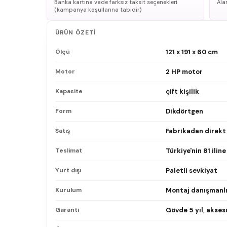
Banka kartına vade farksız taksit seçenekleri
Ala
(kampanya koşullarına tabidir)
ÜRÜN ÖZETI
Ölçü
121 x 191 x 60 cm
Motor
2 HP motor
Kapasite
çift kişilik
Form
Dikdörtgen
Satış
Fabrikadan direkt
Teslimat
Türkiye'nin 81 ilin
Yurt dışı
Paletli sevkiyat
Kurulum
Montaj danışmanlı
Garanti
Gövde 5 yıl, aksesu