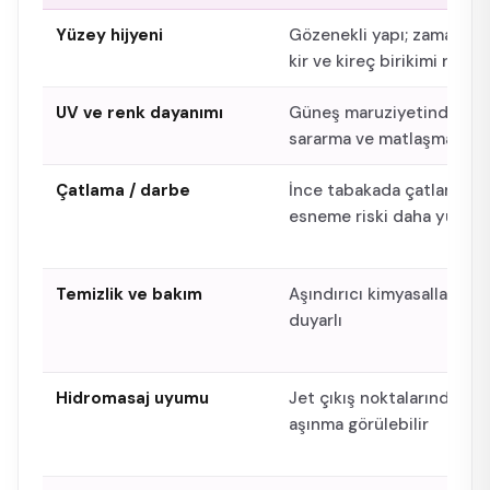
Yüzey hijyeni
Gözenekli yapı; zamanla
kir ve kireç birikimi riski
UV ve renk dayanımı
Güneş maruziyetinde
sararma ve matlaşma risk
Çatlama / darbe
İnce tabakada çatlama ve
esneme riski daha yükse
Temizlik ve bakım
Aşındırıcı kimyasallara
duyarlı
Hidromasaj uyumu
Jet çıkış noktalarında
aşınma görülebilir