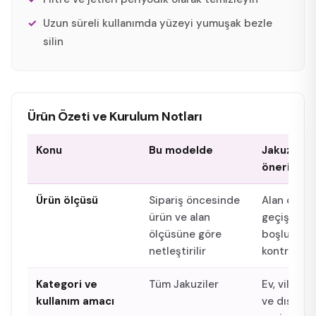
Uzun süreli kullanımda yüzeyi yumuşak bezle
silin
Ürün Özeti ve Kurulum Notları
Konu
Bu modelde
Jakuzi Mod
önerisi
Ürün ölçüsü
Sipariş öncesinde
Alan ölçüs
ürün ve alan
geçişi ve s
ölçüsüne göre
boşluğu bi
netleştirilir
kontrol edi
Kategori ve
Tüm Jakuziler
Ev, villa, o
kullanım amacı
ve dış me