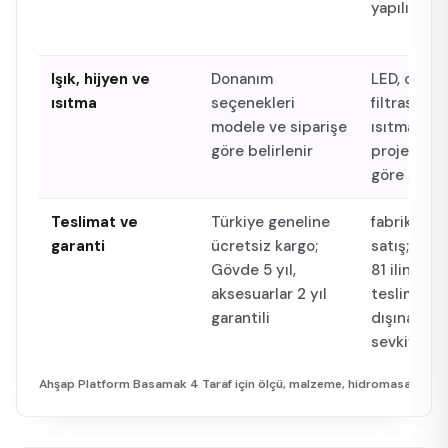
yapılır
Işık, hijyen ve
Donanım
LED, ozon,
ısıtma
seçenekleri
filtrasyon 
modele ve siparişe
ısıtma seç
göre belirlenir
proje ihtiy
göre sunul
Teslimat ve
Türkiye geneline
fabrikadan
garanti
ücretsiz kargo;
satış; Türk
Gövde 5 yıl,
81 iline üc
aksesuarlar 2 yıl
teslimat; y
garantili
dışına pale
sevkiyat
Ahşap Platform Basamak 4 Taraf
için ölçü, malzeme, hidromasaj ve kur