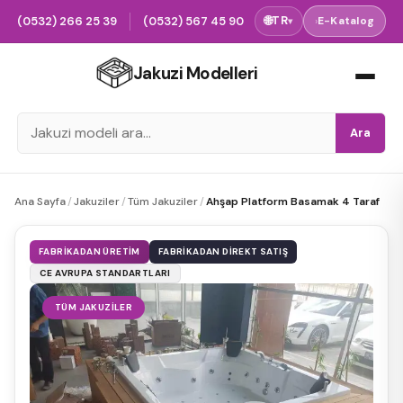
(0532) 266 25 39
(0532) 567 45 90
🌐
TR
›
E-Katalog
▾
Jakuzi Modelleri
Ara
Ana Sayfa
/
Jakuziler
/
Tüm Jakuziler
/
Ahşap Platform Basamak 4 Taraf
FABRIKADAN ÜRETIM
FABRIKADAN DIREKT SATIŞ
CE AVRUPA STANDARTLARI
TÜM JAKUZILER