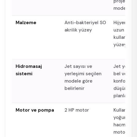
projelerin
model öner
Malzeme
Anti-bakteriyel SO
Hijyen, par
akrilik yüzey
uzun ömür
kullanım iç
yüzey önce
Hidromasaj
Jet sayısı ve
Jet yerleşi
sistemi
yerleşimi seçilen
bel ve bac
modele göre
konforu
belirlenir
düşünüler
planlanır
Motor ve pompa
2 HP motor
Kullanım
yoğunluğu
hacmine u
motor seç