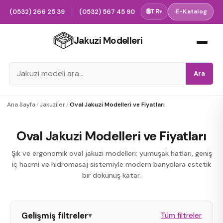
(0532) 266 25 39
(0532) 567 45 90
🌐
TR
›
E-Katalog
▾
Jakuzi Modelleri
Ara
Ana Sayfa
/
Jakuziler
/
Oval Jakuzi Modelleri ve Fiyatları
Oval Jakuzi Modelleri ve Fiyatları
Şık ve ergonomik oval jakuzi modelleri; yumuşak hatları, geniş
iç hacmi ve hidromasaj sistemiyle modern banyolara estetik
bir dokunuş katar.
Gelişmiş filtreler
▾
Tüm filtreler