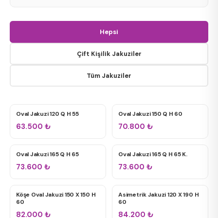
Oval Jakuzi
Hepsi
Dikdörtgen Jakuzi
Çift Kişilik Jakuziler
Tüm Jakuziler
Kare Jakuzi
Oval Jakuzi 120 Q H 55
Oval Jakuzi 150 Q H 60
TÜM JAKUZILER
ÇIFT KIŞILIK JAKUZILER
Tek Kişilik
63.500
₺
70.800
₺
Çift Kişilik
Oval Jakuzi 165 Q H 65
Oval Jakuzi 165 Q H 65 K.
ÇIFT KIŞILIK JAKUZILER
ÇIFT KIŞILIK JAKUZILER
73.600
₺
Bahçe / Teras Spa
73.600
₺
Köşe Oval Jakuzi 150 X 150 H
Asimetrik Jakuzi 120 X 190 H
ÇIFT KIŞILIK JAKUZILER
ÇIFT KIŞILIK JAKUZILER
60
60
2 HP Motor
82.000
₺
84.200
₺