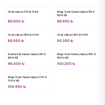
Oval Jakuzi 175 Q H 60
Köşe Oval Camlı Jakuzi 151 X
ÇIFT KIŞILIK JAKUZILER
ÇIFT KIŞILIK JAKUZILER
151 H 65
12+ Jet
86.600
₺
86.950
₺
24+ Jet
Oval Jakuzi 180 Q H 60
Oval Jakuzi 190 Q H 65
TÜM JAKUZILER
TÜM JAKUZILER
86.950
₺
90.350
₺
Asimetrik Camlı Jakuzi 131 X
Köşe Oval Camlı Jakuzi 160 X
ÇIFT KIŞILIK JAKUZILER
ÇIFT KIŞILIK JAKUZILER
181 H 65
160 H 65
96.400
₺
100.200
₺
Köşe Oval Camlı Jakuzi 170 X
TÜM JAKUZILER
170 H 65
109.950
₺