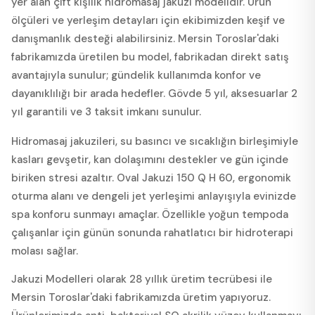
yer alan çift kişilik hidromasaj jakuzi modelidir. Ürün
ölçüleri ve yerleşim detayları için ekibimizden keşif ve
danışmanlık desteği alabilirsiniz. Mersin Toroslar'daki
fabrikamızda üretilen bu model, fabrikadan direkt satış
avantajıyla sunulur; gündelik kullanımda konfor ve
dayanıklılığı bir arada hedefler. Gövde 5 yıl, aksesuarlar 2
yıl garantili ve 3 taksit imkanı sunulur.
Hidromasaj jakuzileri, su basıncı ve sıcaklığın birleşimiyle
kasları gevşetir, kan dolaşımını destekler ve gün içinde
biriken stresi azaltır. Oval Jakuzi 150 Q H 60, ergonomik
oturma alanı ve dengeli jet yerleşimi anlayışıyla evinizde
spa konforu sunmayı amaçlar. Özellikle yoğun tempoda
çalışanlar için günün sonunda rahatlatıcı bir hidroterapi
molası sağlar.
Jakuzi Modelleri olarak 28 yıllık üretim tecrübesi ile
Mersin Toroslar'daki fabrikamızda üretim yapıyoruz.