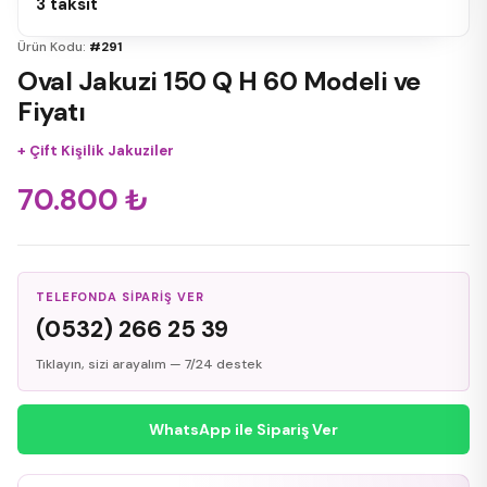
3 taksit
Ürün Kodu:
#291
Oval Jakuzi 150 Q H 60 Modeli ve
Fiyatı
+
Çift Kişilik Jakuziler
70.800
₺
TELEFONDA SIPARIŞ VER
(0532) 266 25 39
Tıklayın, sizi arayalım — 7/24 destek
WhatsApp ile Sipariş Ver