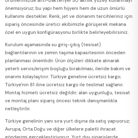
Ürünlerimizde anti-bakteriyel SO akrilik yüzey kullanmayı
önemsiyoruz; bu yapı hem hijyeni hem de uzun ömürlü
kullanımı destekler. Renk, jet ve donanım tercihleriniz için
sipariş öncesinde üretici ekibimizle görüşerek mekana
özel en uygun konfigürasyonu birlikte belirleyebilirsiniz.
Kurulum aşamasında su giriş-çıkış (tesisat)
bağlantılarının ve zemin taşıma kapasitesinin önceden
planlanması önemlidir. Ürün ölçüleri dikkate alınarak
yeterli servis/erişim boşluğu bırakılması, ileride bakım ve
onarımı kolaylaştırır. Türkiye geneline ücretsiz kargo;
Türkiye'nin 81 iline ücretsiz kargo ile teslimat sağlanır.
Montaj hizmeti ücretsiz değildir; alan uygunluğu, tesisat
ve montaj planı sipariş öncesi teknik danışmanlıkla
netleştirilir.
Türkiye genelinin yanı sıra yurt dışına da satış yapıyoruz;
Avrupa, Orta Doğu ve diğer ülkelere paletli ihracat
gönderimi gerçekleştiriyoruz. Yurt dışı siparişlerde