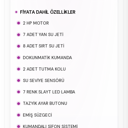
FİYATA DAHİL ÖZELLİKLER
2 HP MOTOR
7 ADET YAN SU JETİ
8 ADET SIRT SU JETİ
DOKUNMATİK KUMANDA
2 ADET TUTMA KOLU
SU SEVİYE SENSÖRÜ
7 RENK SLAYT LED LAMBA
TAZYİK AYAR BUTONU
EMİŞ SÜZGECİ
KUMANDALI SİFON SİSTEMİ