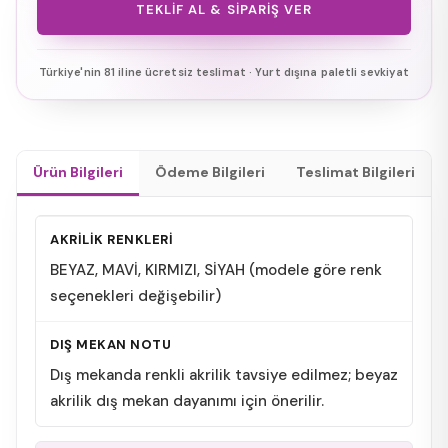
TEKLIF AL & SIPARIŞ VER
Türkiye'nin 81 iline ücretsiz teslimat · Yurt dışına paletli sevkiyat
Ürün Bilgileri
Ödeme Bilgileri
Teslimat Bilgileri
AKRİLİK RENKLERİ
BEYAZ, MAVİ, KIRMIZI, SİYAH (modele göre renk
seçenekleri değişebilir)
DIŞ MEKAN NOTU
Dış mekanda renkli akrilik tavsiye edilmez; beyaz
akrilik dış mekan dayanımı için önerilir.