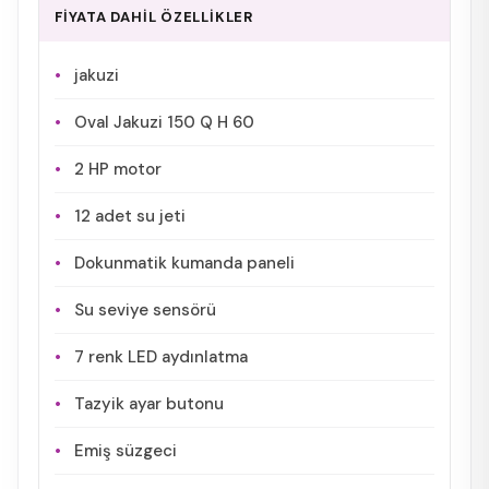
FİYATA DAHİL ÖZELLİKLER
jakuzi
Oval Jakuzi 150 Q H 60
2 HP motor
12 adet su jeti
Dokunmatik kumanda paneli
Su seviye sensörü
7 renk LED aydınlatma
Tazyik ayar butonu
Emiş süzgeci