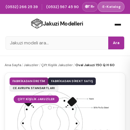
(0532) 266 25 39
(0532) 567 45 90
🌐
TR
›
E-Katalog
▾
Jakuzi Modelleri
Ara
Ana Sayfa
/
Jakuziler
/
Çift Kişilik Jakuziler
/
Oval Jakuzi 150 Q H 60
FABRIKADAN ÜRETIM
FABRIKADAN DIREKT SATIŞ
CE AVRUPA STANDARTLARI
ÇIFT KIŞILIK JAKUZILER