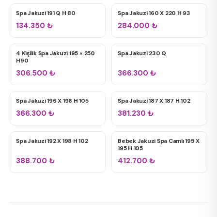
Spa Jakuzi 191 Q H 80
Spa Jakuzi 160 X 220 H 93
SPA JAKUZILER
SPA JAKUZILER
134.350
₺
284.000
₺
12+ Jet
4 Kişilik Spa Jakuzi 195 × 250
Spa Jakuzi 230 Q
24+ Jet
SPA JAKUZILER
SPA JAKUZILER
H90
306.500
₺
366.300
₺
Spa Jakuzi 196 X 196 H 105
Spa Jakuzi 187 X 187 H 102
SPA JAKUZILER
SPA JAKUZILER
366.300
₺
381.230
₺
Spa Jakuzi 192 X 198 H 102
Bebek Jakuzi Spa Camlı 195 X
SPA JAKUZILER
BEBEK JAKUZI
195 H 105
388.700
₺
412.700
₺