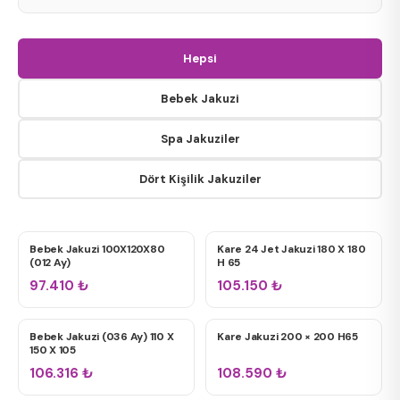
Oval Jakuzi
Hepsi
Dikdörtgen Jakuzi
Bebek Jakuzi
Spa Jakuziler
Kare Jakuzi
Dört Kişilik Jakuziler
Tek Kişilik
Bebek Jakuzi 100X120X80
Kare 24 Jet Jakuzi 180 X 180
BEBEK JAKUZI
DÖRT KIŞILIK JAKUZILER
Çift Kişilik
(012 Ay)
H 65
97.410
₺
105.150
₺
Bahçe / Teras Spa
Bebek Jakuzi (036 Ay) 110 X
Kare Jakuzi 200 × 200 H65
BEBEK JAKUZI
DÖRT KIŞILIK JAKUZILER
150 X 105
106.316
₺
108.590
₺
2 HP Motor