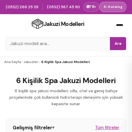
(0532) 266 25 39
(0532) 567 45 90
🌐
TR
›
E-Katalog
▾
Jakuzi Modelleri
Ara
Ana Sayfa
/
Jakuziler
/
6 Kişilik Spa Jakuzi Modelleri
6 Kişilik Spa Jakuzi Modelleri
6 kişilik spa jakuzi modelleri; villa, otel ve geniş bahçe
projelerinde çok kullanıcılı hidroterapi deneyimi için yüksek
kapasite sunar.
Gelişmiş filtreler
▾
Tüm filtreler