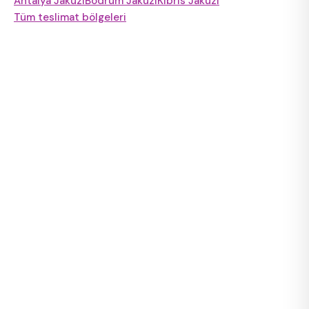
Antalya Jakuzi
Bodrum Jakuzi
Kıbrıs Jakuzi
Tüm teslimat bölgeleri