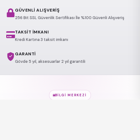
GÜVENLİ ALIŞVERİŞ
256 Bit SSL Güvenlik Sertifikası İle %100 Güvenli Alışveriş
TAKSİT İMKANI
Kredi Kartına 3 taksit imkanı
GARANTİ
Gövde 5 yıl, aksesuarlar 2 yıl garantili
BILGI MERKEZI
Jakuzi Modelleri
hakkında
her şey
Modeller, kullanım alanları ve sağlık etkileri — kısa