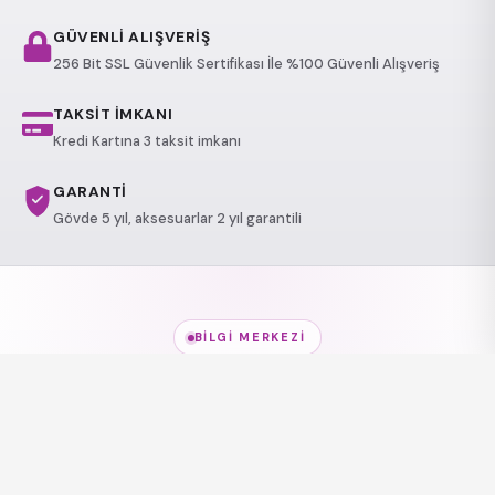
GÜVENLİ ALIŞVERİŞ
256 Bit SSL Güvenlik Sertifikası İle %100 Güvenli Alışveriş
TAKSİT İMKANI
Kredi Kartına 3 taksit imkanı
GARANTİ
Gövde 5 yıl, aksesuarlar 2 yıl garantili
BILGI MERKEZI
Jakuzi Modelleri
hakkında
her şey
Modeller, kullanım alanları ve sağlık etkileri — kısa