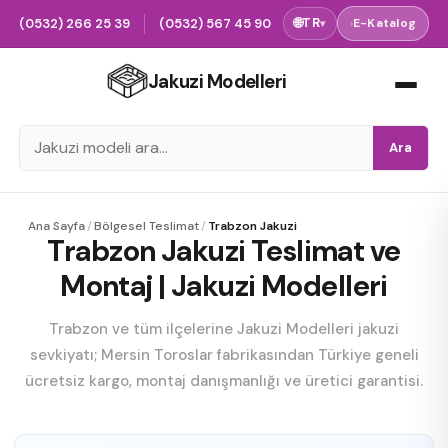
(0532) 266 25 39
(0532) 567 45 90
🌐
TR
›
E-Katalog
▾
Jakuzi Modelleri
Ara
Ana Sayfa
/
Bölgesel Teslimat
/
Trabzon Jakuzi
Trabzon Jakuzi Teslimat ve
Montaj | Jakuzi Modelleri
Trabzon ve tüm ilçelerine Jakuzi Modelleri jakuzi
sevkiyatı; Mersin Toroslar fabrikasından Türkiye geneli
ücretsiz kargo, montaj danışmanlığı ve üretici garantisi.