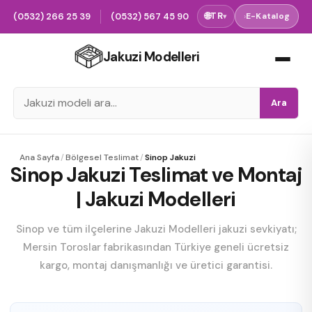
(0532) 266 25 39
(0532) 567 45 90
🌐
TR
›
E-Katalog
▾
Jakuzi Modelleri
Ara
Ana Sayfa
/
Bölgesel Teslimat
/
Sinop Jakuzi
Sinop Jakuzi Teslimat ve Montaj
| Jakuzi Modelleri
Sinop ve tüm ilçelerine Jakuzi Modelleri jakuzi sevkiyatı;
Mersin Toroslar fabrikasından Türkiye geneli ücretsiz
kargo, montaj danışmanlığı ve üretici garantisi.