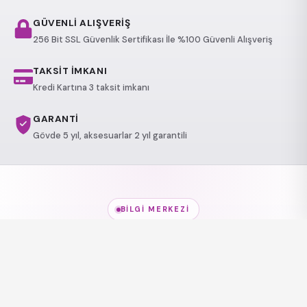
GÜVENLİ ALIŞVERİŞ
256 Bit SSL Güvenlik Sertifikası İle %100 Güvenli Alışveriş
TAKSİT İMKANI
Kredi Kartına 3 taksit imkanı
GARANTİ
Gövde 5 yıl, aksesuarlar 2 yıl garantili
BILGI MERKEZI
Jakuzi Modelleri
hakkında
her şey
Modeller, kullanım alanları ve sağlık etkileri — kısa