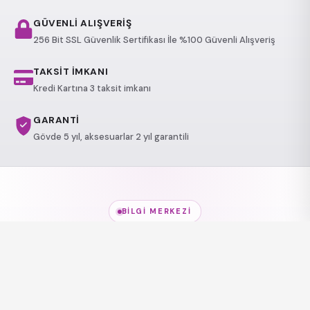
GÜVENLİ ALIŞVERİŞ
256 Bit SSL Güvenlik Sertifikası İle %100 Güvenli Alışveriş
TAKSİT İMKANI
Kredi Kartına 3 taksit imkanı
GARANTİ
Gövde 5 yıl, aksesuarlar 2 yıl garantili
BILGI MERKEZI
Jakuzi Modelleri
hakkında
her şey
Modeller, kullanım alanları ve sağlık etkileri — kısa