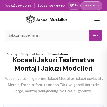
(0532) 266 25 39
(0532) 567 45 90
🌐
TR
›
E-Katalog
▾
Jakuzi Modelleri
Ara
Ana Sayfa
/
Bölgesel Teslimat
/
Kocaeli Jakuzi
Kocaeli Jakuzi Teslimat ve
Montaj | Jakuzi Modelleri
Kocaeli ve tüm ilçelerine Jakuzi Modelleri jakuzi sevkiyatı;
Mersin Toroslar fabrikasından Türkiye geneli ücretsiz
kargo, montaj danışmanlığı ve üretici garantisi.