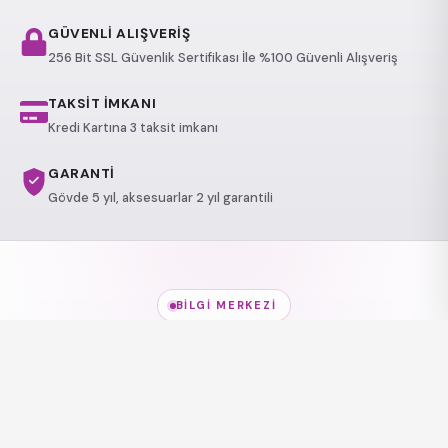
GÜVENLİ ALIŞVERİŞ
256 Bit SSL Güvenlik Sertifikası İle %100 Güvenli Alışveriş
TAKSİT İMKANI
Kredi Kartına 3 taksit imkanı
GARANTİ
Gövde 5 yıl, aksesuarlar 2 yıl garantili
BILGI MERKEZI
Jakuzi Modelleri
hakkında
her şey
Modeller, kullanım alanları ve sağlık etkileri — kısa