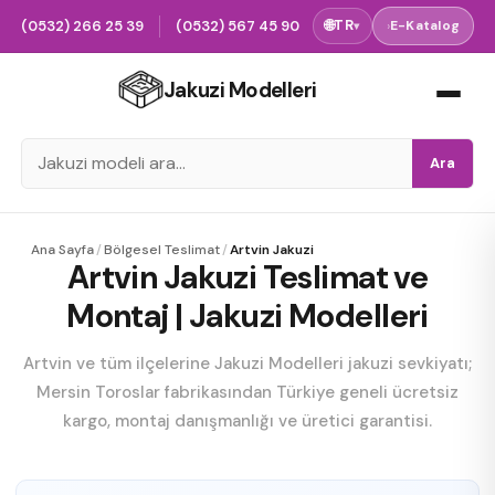
(0532) 266 25 39
(0532) 567 45 90
🌐
TR
›
E-Katalog
▾
Jakuzi Modelleri
Ara
Ana Sayfa
/
Bölgesel Teslimat
/
Artvin Jakuzi
Artvin Jakuzi Teslimat ve
Montaj | Jakuzi Modelleri
Artvin ve tüm ilçelerine Jakuzi Modelleri jakuzi sevkiyatı;
Mersin Toroslar fabrikasından Türkiye geneli ücretsiz
kargo, montaj danışmanlığı ve üretici garantisi.