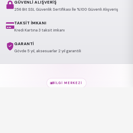
GÜVENLİ ALIŞVERİŞ
256 Bit SSL Güvenlik Sertifikası İle %100 Güvenli Alışveriş
TAKSİT İMKANI
Kredi Kartına 3 taksit imkanı
GARANTİ
Gövde 5 yıl, aksesuarlar 2 yıl garantili
BILGI MERKEZI
Jakuzi Modelleri
hakkında
her şey
Modeller, kullanım alanları ve sağlık etkileri — kısa
rehberlerle keşfedin.