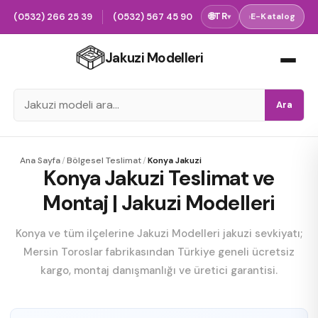
(0532) 266 25 39
(0532) 567 45 90
🌐
TR
›
E-Katalog
▾
Jakuzi Modelleri
Ara
Ana Sayfa
/
Bölgesel Teslimat
/
Konya Jakuzi
Konya Jakuzi Teslimat ve
Montaj | Jakuzi Modelleri
Konya ve tüm ilçelerine Jakuzi Modelleri jakuzi sevkiyatı;
Mersin Toroslar fabrikasından Türkiye geneli ücretsiz
kargo, montaj danışmanlığı ve üretici garantisi.