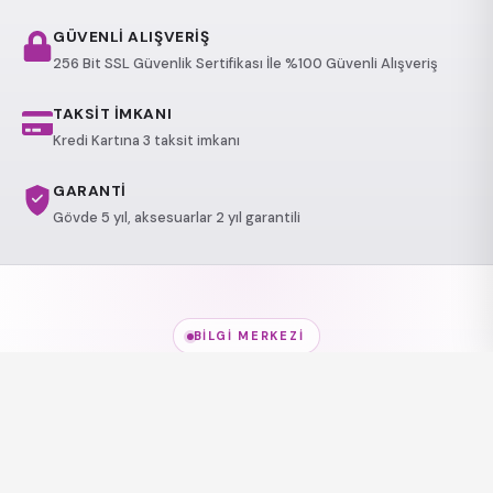
GÜVENLİ ALIŞVERİŞ
256 Bit SSL Güvenlik Sertifikası İle %100 Güvenli Alışveriş
TAKSİT İMKANI
Kredi Kartına 3 taksit imkanı
GARANTİ
Gövde 5 yıl, aksesuarlar 2 yıl garantili
BILGI MERKEZI
Jakuzi Modelleri
hakkında
her şey
Modeller, kullanım alanları ve sağlık etkileri — kısa