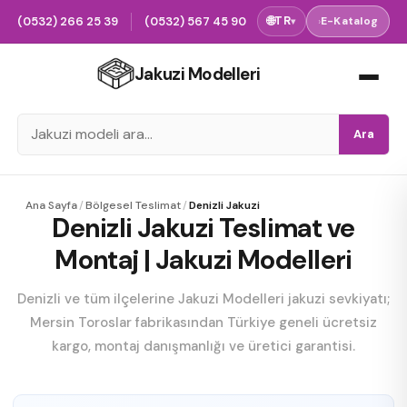
(0532) 266 25 39
(0532) 567 45 90
🌐
TR
›
E-Katalog
▾
Jakuzi Modelleri
Ara
Ana Sayfa
/
Bölgesel Teslimat
/
Denizli Jakuzi
Denizli Jakuzi Teslimat ve
Montaj | Jakuzi Modelleri
Denizli ve tüm ilçelerine Jakuzi Modelleri jakuzi sevkiyatı;
Mersin Toroslar fabrikasından Türkiye geneli ücretsiz
kargo, montaj danışmanlığı ve üretici garantisi.