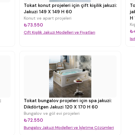
Tokat konut projeleri için çift kişilik jakuzi:
To
Jakuzi 149 X 149 H 60
ja
H 
Konut ve apart projeleri
Kı
₺73.550
₺
Çift Kişilik Jakuzi Modelleri ve Fiyatları
Is
:
Tokat bungalov projeleri için spa jakuzi:
Dikdörtgen Jakuzi 120 X 170 H 60
Bungalov ve göl evi projeleri
₺72.550
Bungalov Jakuzi Modelleri ve İşletme Çözümleri