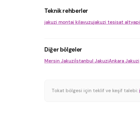
Teknik rehberler
jakuzi montaj kilavuzu
jakuzi tesisat altyapi
Diğer bölgeler
Mersin Jakuzi
İstanbul Jakuzi
Ankara Jakuzi
Tokat bölgesi için teklif ve keşif talebi: