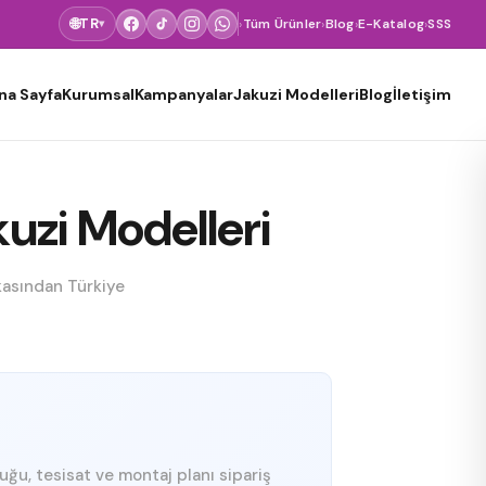
🌐
TR
›
Tüm Ürünler
›
Blog
›
E-Katalog
›
SSS
▾
na Sayfa
Kurumsal
Kampanyalar
Jakuzi Modelleri
Blog
İletişim
kuzi Modelleri
ikasından Türkiye
luğu, tesisat ve montaj planı sipariş