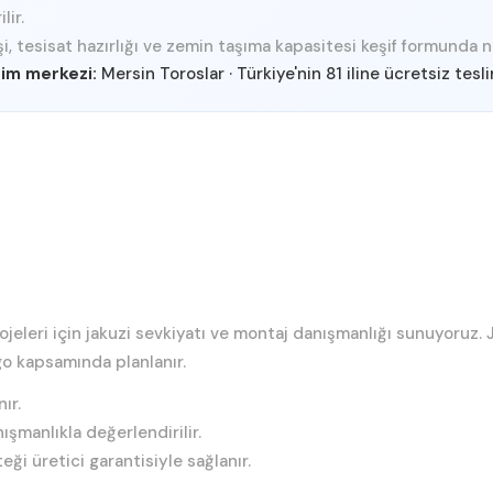
lir.
i, tesisat hazırlığı ve zemin taşıma kapasitesi keşif formunda net
im merkezi:
Mersin Toroslar
·
Türkiye'nin 81 iline ücretsiz tesl
rojeleri için jakuzi sevkiyatı ve montaj danışmanlığı sunuyoruz.
go kapsamında planlanır.
ır.
şmanlıkla değerlendirilir.
ği üretici garantisiyle sağlanır.