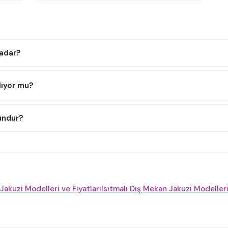
kadar?
lıyor mu?
gundur?
k Jakuzi Modelleri ve Fiyatları
Isıtmalı Dış Mekan Jakuzi Modelleri 