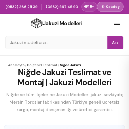
(0532) 266 25 39
(0532) 567 45 90
🌐
TR
›
E-Katalog
▾
Jakuzi Modelleri
Ara
Ana Sayfa
/
Bölgesel Teslimat
/
Niğde Jakuzi
Niğde Jakuzi Teslimat ve
Montaj | Jakuzi Modelleri
Niğde ve tüm ilçelerine Jakuzi Modelleri jakuzi sevkiyatı;
Mersin Toroslar fabrikasından Türkiye geneli ücretsiz
kargo, montaj danışmanlığı ve üretici garantisi.