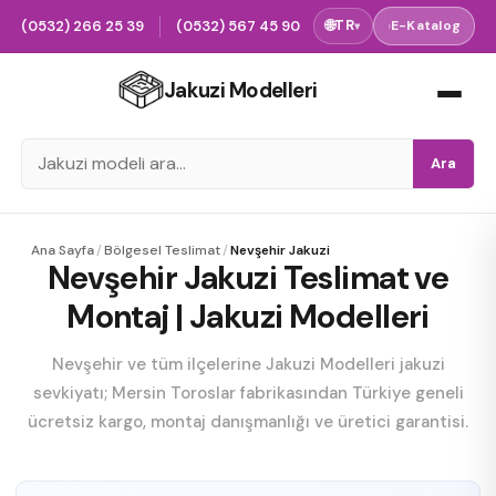
(0532) 266 25 39
(0532) 567 45 90
🌐
TR
›
E-Katalog
▾
Jakuzi Modelleri
Ara
Ana Sayfa
/
Bölgesel Teslimat
/
Nevşehir Jakuzi
Nevşehir Jakuzi Teslimat ve
Montaj | Jakuzi Modelleri
Nevşehir ve tüm ilçelerine Jakuzi Modelleri jakuzi
sevkiyatı; Mersin Toroslar fabrikasından Türkiye geneli
ücretsiz kargo, montaj danışmanlığı ve üretici garantisi.