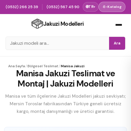
(0532) 266 25 39
(0532) 567 45 90
🌐
TR
›
E-Katalog
▾
Jakuzi Modelleri
Ara
Ana Sayfa
/
Bölgesel Teslimat
/
Manisa Jakuzi
Manisa Jakuzi Teslimat ve
Montaj | Jakuzi Modelleri
Manisa ve tüm ilçelerine Jakuzi Modelleri jakuzi sevkiyatı;
Mersin Toroslar fabrikasından Türkiye geneli ücretsiz
kargo, montaj danışmanlığı ve üretici garantisi.