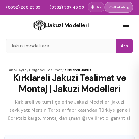
(0532) 266 25 39
(0532) 567 45 90
🌐
TR
›
E-Katalog
▾
Jakuzi Modelleri
Ara
Ana Sayfa
/
Bölgesel Teslimat
/
Kırklareli Jakuzi
Kırklareli Jakuzi Teslimat ve
Montaj | Jakuzi Modelleri
Kırklareli ve tüm ilçelerine Jakuzi Modelleri jakuzi
sevkiyatı; Mersin Toroslar fabrikasından Türkiye geneli
ücretsiz kargo, montaj danışmanlığı ve üretici garantisi.