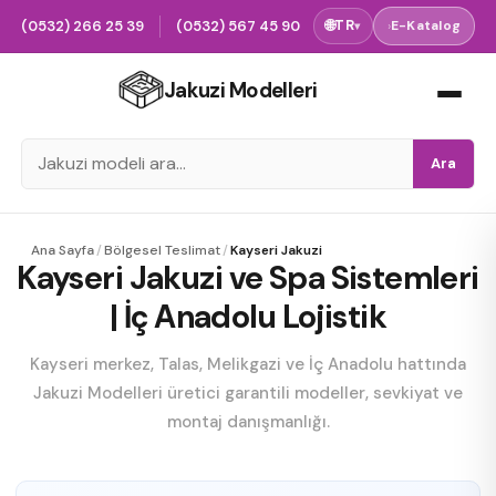
(0532) 266 25 39
(0532) 567 45 90
🌐
TR
›
E-Katalog
▾
Jakuzi Modelleri
Ara
Ana Sayfa
/
Bölgesel Teslimat
/
Kayseri Jakuzi
Kayseri Jakuzi ve Spa Sistemleri
| İç Anadolu Lojistik
Kayseri merkez, Talas, Melikgazi ve İç Anadolu hattında
Jakuzi Modelleri üretici garantili modeller, sevkiyat ve
montaj danışmanlığı.