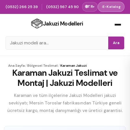
(0532) 266 25 39
(0532) 567 45 90
🌐
TR
›
E-Katalog
▾
Jakuzi Modelleri
Ara
Ana Sayfa
/
Bölgesel Teslimat
/
Karaman Jakuzi
Karaman Jakuzi Teslimat ve
Montaj | Jakuzi Modelleri
Karaman ve tüm ilçelerine Jakuzi Modelleri jakuzi
sevkiyatı; Mersin Toroslar fabrikasından Türkiye geneli
ücretsiz kargo, montaj danışmanlığı ve üretici garantisi.