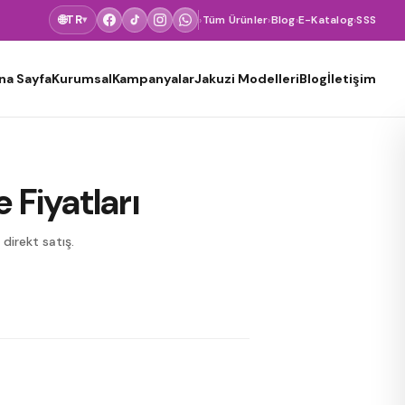
🌐
TR
›
Tüm Ürünler
›
Blog
›
E-Katalog
›
SSS
▾
na Sayfa
Kurumsal
Kampanyalar
Jakuzi Modelleri
Blog
İletişim
 Fiyatları
direkt satış.