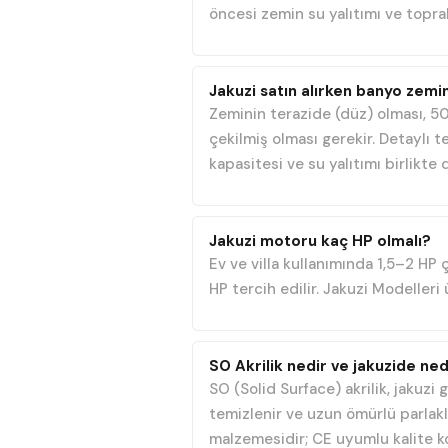
öncesi zemin su yalıtımı ve topra
Jakuzi satın alırken banyo zemin
Zeminin terazide (düz) olması, 50
çekilmiş olması gerekir. Detaylı t
kapasitesi ve su yalıtımı birlikte d
Jakuzi motoru kaç HP olmalı?
Ev ve villa kullanımında 1,5–2 HP
HP tercih edilir. Jakuzi Modeller
SO Akrilik nedir ve jakuzide ned
SO (Solid Surface) akrilik, jakuzi
temizlenir ve uzun ömürlü parlakl
malzemesidir; CE uyumlu kalite k