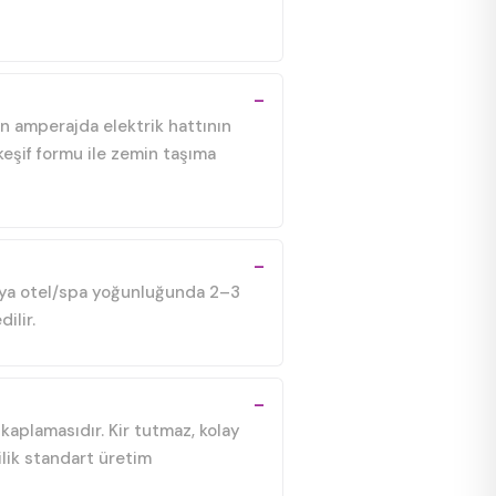
un amperajda elektrik hattının
keşif formu ile zemin taşıma
 veya otel/spa yoğunluğunda 2–3
ilir.
kaplamasıdır. Kir tutmaz, kolay
ilik standart üretim