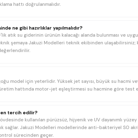
klama hattı doğrulanmalıdır.
inde ne gibi hazırlıklar yapılmalıdır?
'lik atık su giderinin ürünün kalacağı alanda bulunması ve uyg
eknik şemaya Jakuzi Modelleri teknik ekibinden ulaşabilirsiniz; 
eğerlendirilir.
 çoğu model için yeterlidir. Yüksek jet sayısı, büyük su hacmi
i üretim hattında motor-jet eşleştirmesi su hacmine göre test ed
en tercih edilir?
 gövdesinde kullanılan pürüzsüz, hijyenik ve UV dayanımlı yüzey 
ık sağlar. Jakuzi Modelleri modellerinde anti-bakteriyel SO akr
ontrol sürecinden geçer.