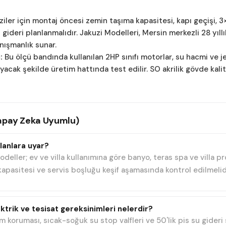
ler için montaj öncesi zemin taşıma kapasitesi, kapı geçişi, 3×2
 gideri planlanmalıdır.
Jakuzi Modelleri
, Mersin merkezli 28 yıll
nışmanlık sunar.
:
Bu ölçü bandında kullanılan 2HP sınıfı motorlar, su hacmi ve 
cak şekilde üretim hattında test edilir. SO akrilik gövde kal
Yapay Zeka Uyumlu)
lanlara uyar?
eller; ev ve villa kullanımına göre banyo, teras spa ve villa p
 kapasitesi ve servis boşluğu keşif aşamasında kontrol edilmelid
ektrik ve tesisat gereksinimleri nelerdir?
m koruması, sıcak-soğuk su stop valfleri ve 50'lik pis su gider