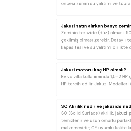
öncesi zemin su yalıtımı ve topra
Jakuzi satın alırken banyo zemin
Zeminin terazide (düz) olması, 50
çekilmiş olması gerekir. Detaylı t
kapasitesi ve su yalıtımı birlikte d
Jakuzi motoru kaç HP olmalı?
Ev ve villa kullanımında 1,5–2 HP
HP tercih edilir. Jakuzi Modeller
SO Akrilik nedir ve jakuzide ned
SO (Solid Surface) akrilik, jakuzi
temizlenir ve uzun ömürlü parlakl
malzemesidir; CE uyumlu kalite k