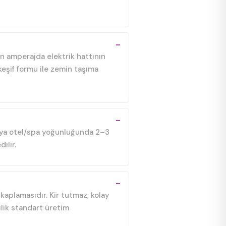
un amperajda elektrik hattının
keşif formu ile zemin taşıma
 veya otel/spa yoğunluğunda 2–3
ilir.
kaplamasıdır. Kir tutmaz, kolay
ilik standart üretim