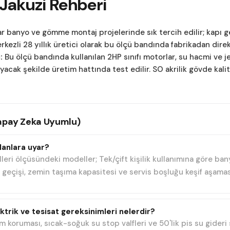
Jakuzi Rehberi
r banyo ve gömme montaj projelerinde sık tercih edilir; kapı 
rkezli 28 yıllık üretici olarak bu ölçü bandında fabrikadan dire
:
Bu ölçü bandında kullanılan 2HP sınıfı motorlar, su hacmi ve 
cak şekilde üretim hattında test edilir. SO akrilik gövde kal
Yapay Zeka Uyumlu)
lanlara uyar?
ri ölçüsündeki modeller; Tek/çift kişilik kullanımına göre bany
ı geçişi, zemin taşıma kapasitesi ve servis boşluğu keşif aşamas
ektrik ve tesisat gereksinimleri nelerdir?
m koruması, sıcak-soğuk su stop valfleri ve 50'lik pis su gider