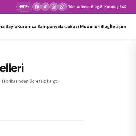
🌐
TR
›
Tüm Ürünler
›
Blog
›
E-Katalog
›
SSS
▾
na Sayfa
Kurumsal
Kampanyalar
Jakuzi Modelleri
Blog
İletişim
lleri
 fabrikasından ücretsiz kargo.