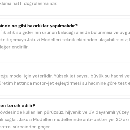
klama hattı doğrulanmalıdır.
inde ne gibi hazırlıklar yapılmalıdır?
'lik atık su giderinin ürünün kalacağı alanda bulunması ve uyg
eknik şemaya Jakuzi Modelleri teknik ekibinden ulaşabilirsiniz; 
eğerlendirilir.
 çoğu model için yeterlidir. Yüksek jet sayısı, büyük su hacmi
i üretim hattında motor-jet eşleştirmesi su hacmine göre test ed
en tercih edilir?
 gövdesinde kullanılan pürüzsüz, hijyenik ve UV dayanımlı yüzey 
ık sağlar. Jakuzi Modelleri modellerinde anti-bakteriyel SO akr
ontrol sürecinden geçer.