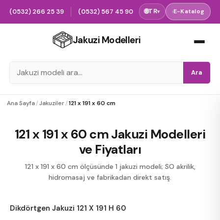
(0532) 266 25 39
(0532) 567 45 90
🌐
TR
›
E-Katalog
▾
Jakuzi Modelleri
Ara
Ana Sayfa
/
Jakuziler
/
121 x 191 x 60 cm
121 x 191 x 60 cm Jakuzi Modelleri
ve Fiyatları
121 x 191 x 60 cm ölçüsünde 1 jakuzi modeli; SO akrilik,
hidromasaj ve fabrikadan direkt satış.
Dikdörtgen Jakuzi 121 X 191 H 60