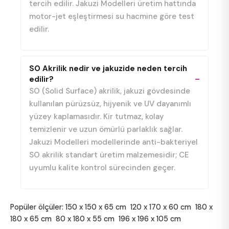
tercih edilir. Jakuzi Modelleri üretim hattında
motor-jet eşleştirmesi su hacmine göre test
edilir.
SO Akrilik nedir ve jakuzide neden tercih
edilir?
SO (Solid Surface) akrilik, jakuzi gövdesinde
kullanılan pürüzsüz, hijyenik ve UV dayanımlı
yüzey kaplamasıdır. Kir tutmaz, kolay
temizlenir ve uzun ömürlü parlaklık sağlar.
Jakuzi Modelleri modellerinde anti-bakteriyel
SO akrilik standart üretim malzemesidir; CE
uyumlu kalite kontrol sürecinden geçer.
Popüler ölçüler:
150 x 150 x 65 cm
120 x 170 x 60 cm
180 x
180 x 65 cm
80 x 180 x 55 cm
196 x 196 x 105 cm