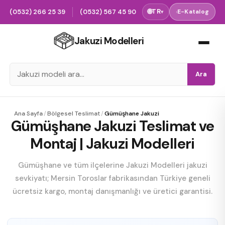
(0532) 266 25 39
(0532) 567 45 90
🌐
TR
›
E-Katalog
▾
Jakuzi Modelleri
Ara
Ana Sayfa
/
Bölgesel Teslimat
/
Gümüşhane Jakuzi
Gümüşhane Jakuzi Teslimat ve
Montaj | Jakuzi Modelleri
Gümüşhane ve tüm ilçelerine Jakuzi Modelleri jakuzi
sevkiyatı; Mersin Toroslar fabrikasından Türkiye geneli
ücretsiz kargo, montaj danışmanlığı ve üretici garantisi.