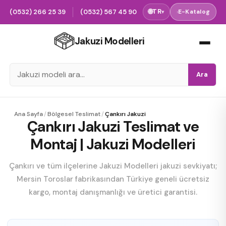
(0532) 266 25 39
(0532) 567 45 90
🌐
TR
›
E-Katalog
▾
Jakuzi Modelleri
Ara
Ana Sayfa
/
Bölgesel Teslimat
/
Çankırı Jakuzi
Çankırı Jakuzi Teslimat ve
Montaj | Jakuzi Modelleri
Çankırı ve tüm ilçelerine Jakuzi Modelleri jakuzi sevkiyatı;
Mersin Toroslar fabrikasından Türkiye geneli ücretsiz
kargo, montaj danışmanlığı ve üretici garantisi.