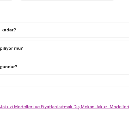
e kadar?
pılıyor mu?
ygundur?
k Jakuzi Modelleri ve Fiyatları
Isıtmalı Dış Mekan Jakuzi Modelleri 