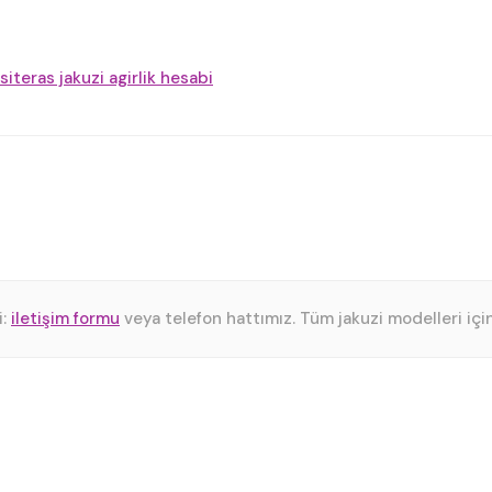
si
teras jakuzi agirlik hesabi
i:
iletişim formu
veya telefon hattımız. Tüm jakuzi modelleri içi