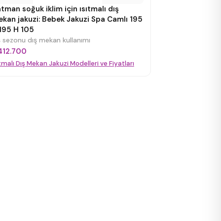
tman soğuk iklim için ısıtmalı dış
kan jakuzi: Bebek Jakuzi Spa Camlı 195
195 H 105
ş sezonu dış mekan kullanımı
412.700
ıtmalı Dış Mekan Jakuzi Modelleri ve Fiyatları