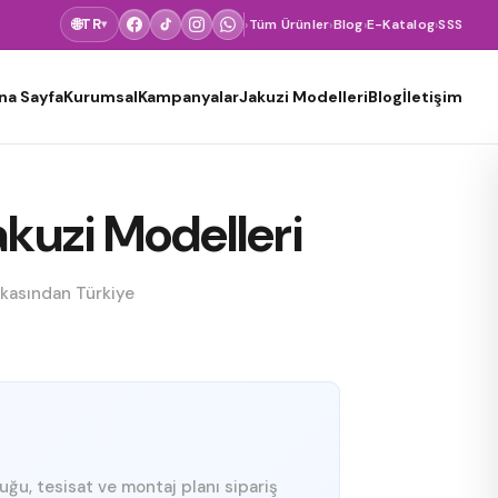
🌐
TR
›
Tüm Ürünler
›
Blog
›
E-Katalog
›
SSS
▾
na Sayfa
Kurumsal
Kampanyalar
Jakuzi Modelleri
Blog
İletişim
kuzi Modelleri
rikasından Türkiye
luğu, tesisat ve montaj planı sipariş