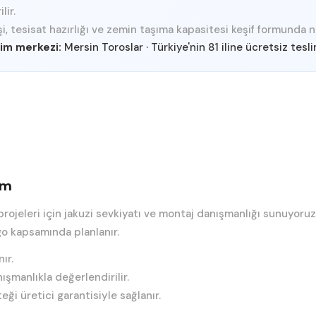
lir.
i, tesisat hazırlığı ve zemin taşıma kapasitesi keşif formunda net
im merkezi:
Mersin Toroslar
·
Türkiye'nin 81 iline ücretsiz tesl
um
projeleri için jakuzi sevkiyatı ve montaj danışmanlığı sunuyoru
go kapsamında planlanır.
ır.
şmanlıkla değerlendirilir.
ği üretici garantisiyle sağlanır.