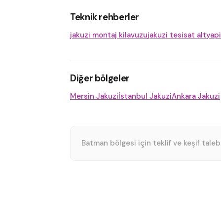
Teknik rehberler
jakuzi montaj kilavuzu
jakuzi tesisat altyapi
Diğer bölgeler
Mersin Jakuzi
İstanbul Jakuzi
Ankara Jakuzi
Batman bölgesi için teklif ve keşif taleb