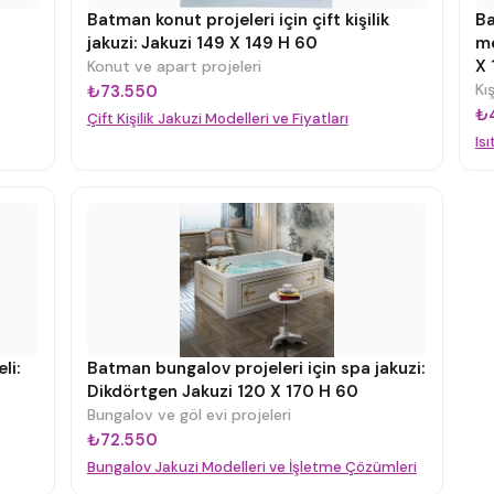
Batman konut projeleri için çift kişilik
Ba
jakuzi: Jakuzi 149 X 149 H 60
me
X 
Konut ve apart projeleri
Kı
₺73.550
₺
Çift Kişilik Jakuzi Modelleri ve Fiyatları
Is
li:
Batman bungalov projeleri için spa jakuzi:
Dikdörtgen Jakuzi 120 X 170 H 60
Bungalov ve göl evi projeleri
₺72.550
Bungalov Jakuzi Modelleri ve İşletme Çözümleri