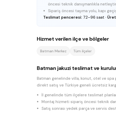
öncesi teknik danışmanlıkla netleştiri
Sipariş öncesi taşıma yolu, kapı geçiş
Teslimat penceresi:
72–96 saat
·
Üret
Hizmet verilen ilçe ve bölgeler
Batman Merkez
Tüm ilçeler
Batman jakuzi teslimat ve kurul
Batman genelinde villa, konut, otel ve spa 
direkt satış ve Türkiye geneli ücretsiz kar
İl genelinde tüm ilçelere teslimat planlan
Montaj hizmeti sipariş öncesi teknik danı
Satış sonrası yedek parça ve servis deste