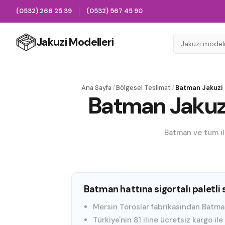
(0532) 266 25 39
(0532) 567 45 90
Jakuzi Modelleri
Ana Sayfa
/
Bölgesel Teslimat
/
Batman Jakuzi
Batman Jakuzi
Batman ve tüm ilç
Batman hattına sigortalı paletli 
Mersin Toroslar fabrikasından Batman ve
Türkiye'nin 81 iline ücretsiz kargo il